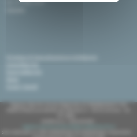
tel. 071 806 2439
Contatti
Strategia di Specializzazione Intelligente
InvestiMarche
EsportaMarche
News
Scopri i bandi
Regione Marche Giunta Regionale (CF 80008630420 P.IVA
00481070423) via Gentile da Fabriano, 9 - 60125 Ancona - tel.
071.8061
casella p.e.c. istituzionale :
regione.marche.protocollogiunta@emarche.it
Sito realizzato su CMS DotNetNuke by DotNetNuke Corporation