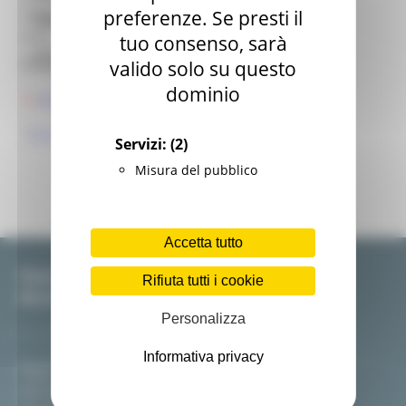
0718063921
preferenze. Se presti il
contatto:
Assessorato Sviluppo Economico
Ente:
Regione Marche
tuo consenso, sarà
Contatti
Allegati:
valido solo su questo
dominio
INFORMATIVA INCOMING CANADA
RICHIESTA DI ADESIONE
Servizi:
(2)
Misura del pubblico
Accetta tutto
Dipartimento Sviluppo Economico - Regione
Rifiuta tutti i cookie
Marche
Personalizza
Informativa privacy
Regione Marche Palazzo Leopardi
Via Tiziano, 44 60125 Ancona