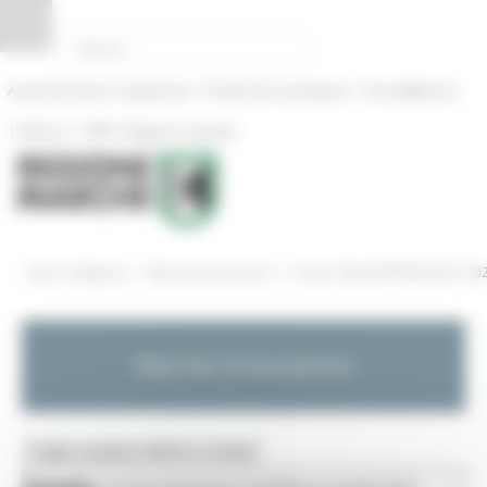
Pannello di gestione dei cookies
|
|
Amministrazione Trasparente
Profilo del committente
ProcediMarche
|
|
Rubrica
URP: la Regione risponde
/
/
Entra in Regione
Marche Innovazione
Scopri i Bandi PR FESR 2021-20
Marche Innovazione
Toggle navigation
MENU & Contatti