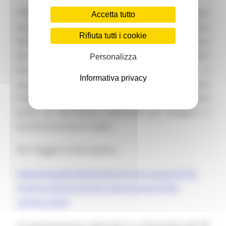
“PREMIERE CLASSE” si svolge due volte l’anno
Accetta tutto
durante la Paris Fashion Week Donna nel cuore
Rifiuta tutti i cookie
del giardino delle Tuileries a Parigi. Riconosciuto
per la sua selezione di alta gamma, l'evento
Personalizza
presenta creazioni di calzature, pelletteria e
Informativa privacy
accessori moda, appositamente scelti per la loro
creatività, originalità e stile divenendo l’iniziativa
punto di riferimento essenziale per designer e
brand di accessori moda.
Per maggiori informazioni:
www.lineaaziendaspeciale.it/tranoi-parigi-02-05-
ottobre-2025-premiere-classe-parigi-03-06-
ottobre-2025/
La partecipazione regionale è co-finanziata dal PR