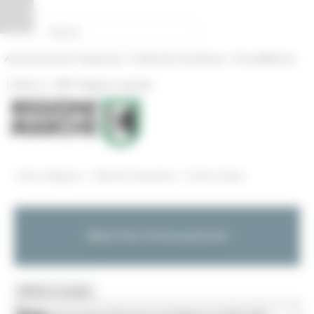
Pannello di gestione dei cookies
|
|
Amministrazione Trasparente
Profilo del committente
ProcediMarche
|
|
Rubrica
URP: la Regione risponde
/
/
Entra in Regione
Marche Innovazione
Eventi e News
Marche Innovazione
MENU & Contatti