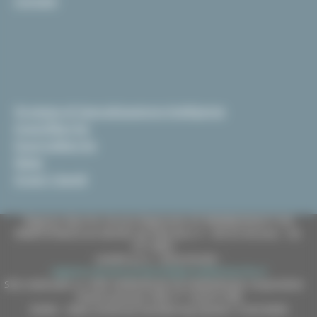
Contatti
Strategia di Specializzazione Intelligente
InvestiMarche
EsportaMarche
News
Scopri i bandi
Regione Marche Giunta Regionale (CF 80008630420 P.IVA
00481070423) via Gentile da Fabriano, 9 - 60125 Ancona - tel.
071.8061
casella p.e.c. istituzionale :
regione.marche.protocollogiunta@emarche.it
Sito realizzato su CMS DotNetNuke by DotNetNuke Corporation
Autorizzazione SIAE n° 1225/I/1298
DUNS - Data Universal Numbering System: 514216030