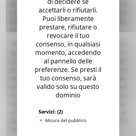
di decidere se
durante la Fashion Week, rispettivamente dal 2 al
accettarli o rifiutarli.
5 ottobre e dal 3 al 6 ottobre. con una delegazione
Puoi liberamente
di imprese produttrici per i settori abbigliamento,
prestare, rifiutare o
accessori moda, calzature e pelletteria.
revocare il tuo
consenso, in qualsiasi
“TRANOI” è tra i fashion trade events più
momento, accedendo
apprezzati che si svolgono durante la Paris
al pannello delle
Fashion Week e si svolge nella sede del Palais
preferenze. Se presti il
Brongniart, dove si danno appuntamento i più
tuo consenso, sarà
importanti agenti, buyer e retailers di fascia alta,
valido solo su questo
provenienti da tutto il mondo. La selezione
dominio
accurata delle collezioni donna da parte del team
organizzatore lo rende un appuntamento tra i più
Servizi:
(2)
ambiti per i brand internazionali e per gli
Misura del pubblico
operatori di settore presenti a Parigi durante la
Fashion Week.