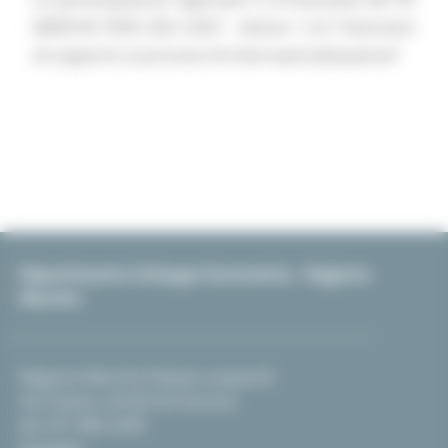
MARCHE FESR 2021-2027 - Azione 1.3.4 “Interventi
di supporto ai processi di internazionalizzazione”
Dipartimento Sviluppo Economico - Regione
Marche
Regione Marche Palazzo Leopardi
Via Tiziano, 44 60125 Ancona
tel. 071 806 2439