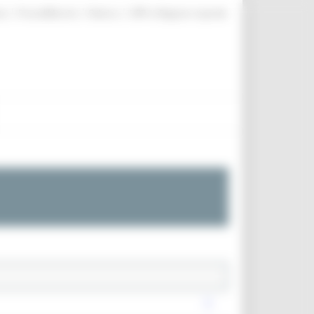
|
|
|
te
ProcediMarche
Rubrica
URP: la Regione risponde