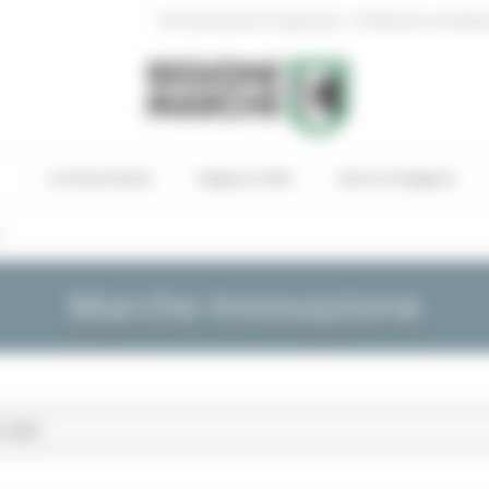
|
Amministrazione Trasparente
Profilo del committen
In Primo Piano
Regione Utile
Entra in Regione
s
Marche Innovazione
1-2027