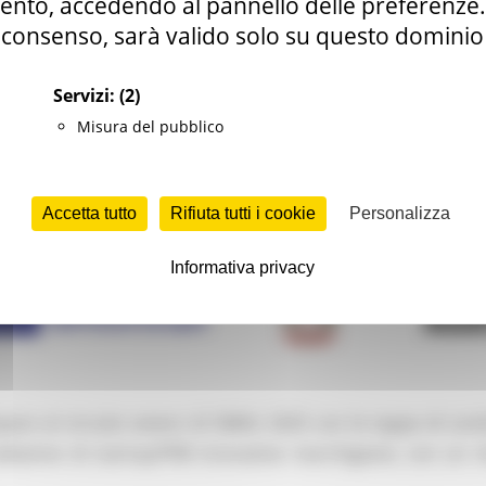
nto, accedendo al pannello delle preferenze. S
consenso, sarà valido solo su questo dominio
Servizi:
(2)
Misura del pubblico
Accetta tutto
Rifiuta tutti i cookie
Personalizza
Informativa privacy
are al circuito estero di SMAU 2025 con le tappe di Londra
elezione di startup/PMI innovative marchigiane, con un