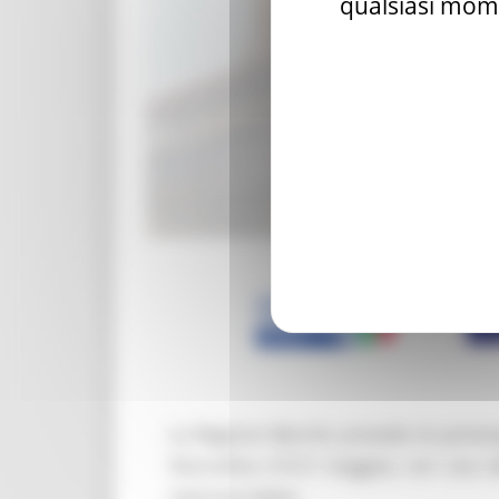
qualsiasi mome
La Regione Marche prevede di partecip
Stoccolma (19-21 maggio), con una s
ciascuna tappa.