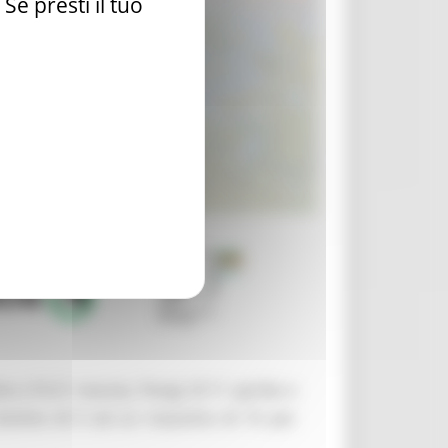
e presti il tuo
 (19-21 marzo), Parigi (9-11 aprile) e
 minimo di 5 ed un massimo di 10 per