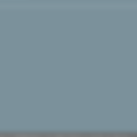
e (CF 80008630420 P.IVA 00481070423) via Gentile da Fabriano, 9 