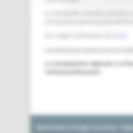
Le startup/PMI innovative ammesse a 
partecipazione gratuita grazie all’inte
Per maggiori informazioni clicca
QUI
La scadenza per inviare la propria cand
La partecipazione regionale è co-fi
internazionalizzazione”
Dipartimento Sviluppo Economico - Reg