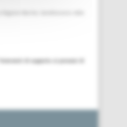
a Regione Marche, beneficeranno della
nterventi di supporto ai processi di