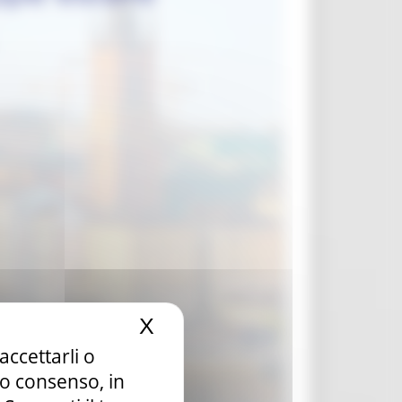
X
Nascondi il banner dei c
accettarli o
tuo consenso, in