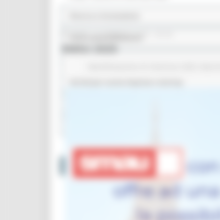
Ricerca e innovazione
GIOVEDÌ 16 GENNAIO 2025 09:36
Internazionalizzazione
SMAU 2025
InvestinMarche
Manifestazione di interesse 2025
March
Servizi per nuove imprese e startup
Marche terra del benessere
Progetti speciali
Storytelling
Eventi e News
Bandi POR FESR 2014-2020
Assessorato Sviluppo Economico