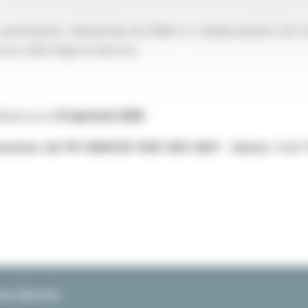
partecipare, selezionate da SMAU in collaborazione con l
rvento della Regione Marche.
idatura è il
31 gennaio 2025
nanziata dal PR MARCHE FESR 2021-2027 - Azione 1.3.4 “I
ione Marche