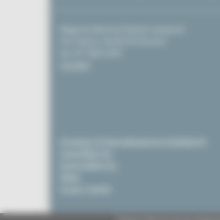
Regione Marche Palazzo Leopardi
Via Tiziano, 44 60125 Ancona
tel. 071 806 2439
Contatti
Strategia di Specializzazione Intelligente
InvestiMarche
EsportaMarche
News
Scopri i bandi
Regione Marche Giunta Regional