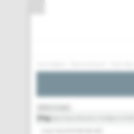
Pannello di gestione dei cookies
/
/
Entra in Regione
Marche Innovazione
Eventi e New
MENU & Contatti
Blog
Strategia di Specializzazione Intelligente S3 202
Scopri i Bandi PR FESR 2021-2027