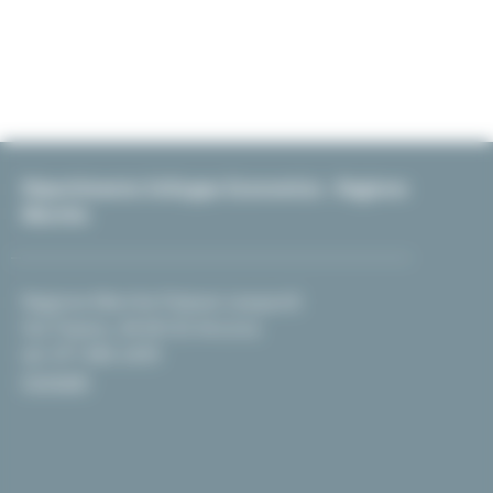
Dipartimento Sviluppo Economico - Regione
Marche
Regione Marche Palazzo Leopardi
Via Tiziano, 44 60125 Ancona
tel. 071 806 2439
Contatti