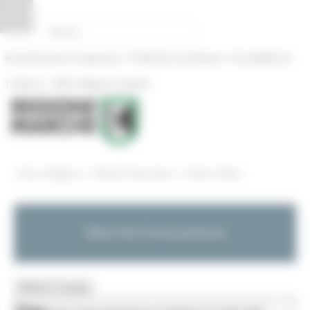
Pannello di gestione dei cookies
|
|
Amministrazione Trasparente
Profilo del committente
ProcediMarche
|
|
Rubrica
URP: la Regione risponde
/
/
Entra in Regione
Marche Innovazione
Eventi e News
Marche Innovazione
MENU & Contatti