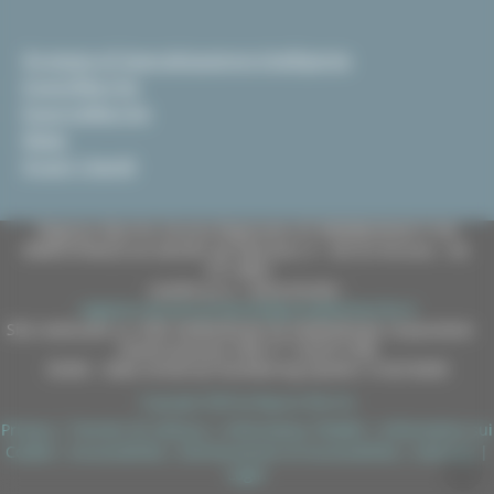
Strategia di Specializzazione Intelligente
InvestiMarche
EsportaMarche
News
Scopri i bandi
Regione Marche Giunta Regionale (CF 80008630420 P.IVA
00481070423) via Gentile da Fabriano, 9 - 60125 Ancona - tel.
071.8061
casella p.e.c. istituzionale :
regione.marche.protocollogiunta@emarche.it
Sito realizzato su CMS DotNetNuke by DotNetNuke Corporation
Autorizzazione SIAE n° 1225/I/1298
DUNS - Data Universal Numbering System: 514216030
Copyright 2026 by Regione Marche
Privacy
|
Termini Di Utilizzo
|
Informativa TEAMS
|
Informativa sui
Cookie
|
Accessibilità
|
Dichiarazione di Accessibilità
|
Sitemap
|
Login