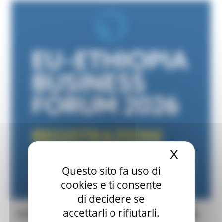
Assessorato Sviluppo Economico
Contatti
X
Nascond
Questo sito fa uso di
cookies e ti consente
di decidere se
accettarli o rifiutarli.
Un’importante opportunità per le PMI italiane