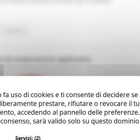
 di fruizione di benefit economici per la mobilità.
Continua..
 di cooperazione applicativa
 fa uso di cookies e ti consente di decidere se 
i liberamente prestare, rifiutare o revocare il 
nto, accedendo al pannello delle preferenze. S
consenso, sarà valido solo su questo dominio
Servizi:
(2)