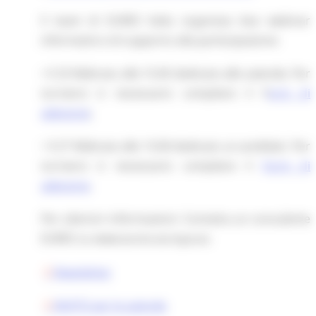
Il team di EURES Italia organizza due webinar
informativi e di supporto alla partecipazione:
• Il 25 febbraio alle 15.00 dedicato alle aziende. Per
iscriversi è necessario compilare il F
orm di
adesione
;
• Il 27 febbraio alle 15:00 dedicato ai candidati. Per
iscriversi è necessario compilare il
Form di
adesione
.
Per ulteriori informazioni: Contatta un consulente
EURES su www.eures.europa.eu
Newsletter
INVITO per le aziende