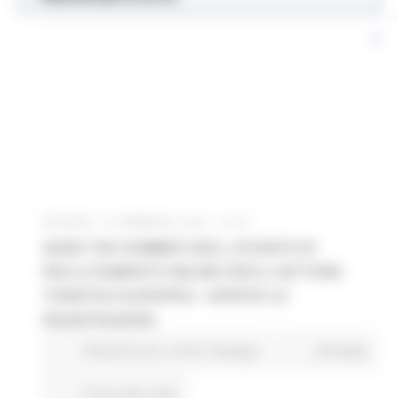
GIOVEDÌ 13 FEBBRAIO 2025 19:27
SEIZE THE SUMMER 2025, L’EVENTO DI
RECLUTAMENTO ONLINE PER IL SETTORE
TURISTICO EUROPEO - APERTE LE
REGISTRAZIONI
Attività Eures
Centri Impiego
28 views
Torna alle news