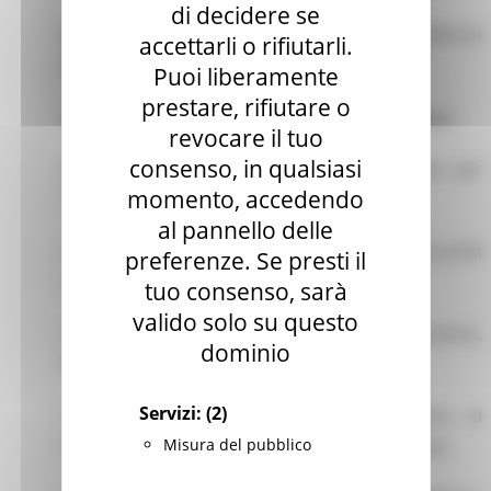
di decidere se
di personale qualificato con candidati desiderosi
accettarli o rifiutarli.
di intraprendere un’esperienza lavorativa
Puoi liberamente
prestare, rifiutare o
stagionale in destinazioni turistiche di prestigio.
revocare il tuo
consenso, in qualsiasi
Organizzato dalla
rete EURES
e dai Servizi per
momento, accedendo
l'Impiego, Seize the Summer 2025 si terrà
al pannello delle
interamente online e rappresenta un’opportunità
preferenze. Se presti il
unica per chi è alla ricerca di un impiego
tuo consenso, sarà
valido solo su questo
nel settore dell’ospitalità, della ristorazione,
dominio
dell’animazione e del turismo in generale.
Servizi:
(2)
I partecipanti potranno consultare offerte di
Misura del pubblico
lavoro, inviare candidature, sostenere colloqui