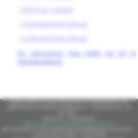
INVITO per i candidati
GUIDA EMPLOYER_2025.pdf
GUIDA VISITATORI_2025.pdf
Per informazioni: Rete EURES dei CPI di
REGIONE MARCHE
Regione Marche Giunta Regionale (CF 80008630420 P.IVA
00481070423) via Gentile da Fabriano, 9 - 60125 Ancona - tel.
071.8061
casella p.e.c. istituzionale :
regione.marche.protocollogiunta@emarche.it
Sito realizzato su CMS DotNetNuke by DotNetNuke Corporation
Autorizzazione SIAE n° 1225/I/1298