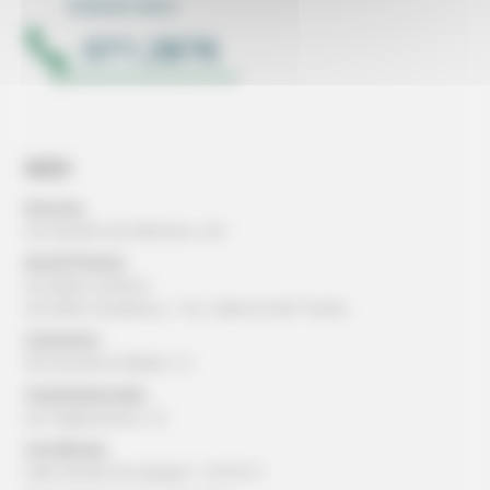
SEDI
Ancona:
via Gentile da Fabriano, 2/4
Ascoli Piceno:
via della Cartiera
via della Cardatura, 1 loc. Marino del Tronto
Camerino:
Via Ansovino Medici 12
Castelraimondo:
via Tagliamento, 16
Corridonia:
viale Alcide De Gasperi, 13/15/17