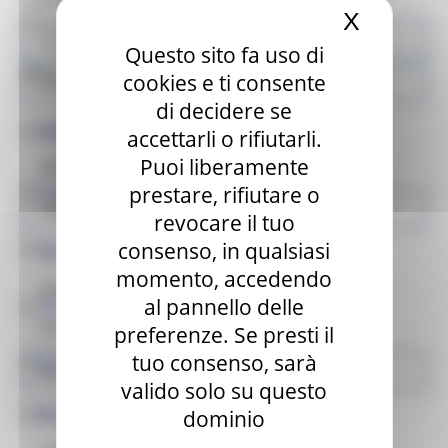
opere di urbanizzazione approvate, richiedendo la
X
Nascond
procedura derogatoria.
Avvisi - USR
Questo sito fa uso di
Link progetti e pareri:
cookies e ti consente
Per i Comuni
di decidere se
Opere pubbliche
Progetto esecutivo Tufo
accettarli o rifiutarli.
Puoi liberamente
Appalti e contratti Usr
P.F.T.E Capodacqua
prestare, rifiutare o
Affidamenti diretti
revocare il tuo
consenso, in qualsiasi
P.F.T.E Pretare
Pratiche presentate USR
momento, accedendo
Modulistica
al pannello delle
PFTE-PEDILAMA_Convenzione CIIP
Informativa Privacy
preferenze. Se presti il
tuo consenso, sarà
PFTE_PESCARA DEL TRONTO_Convenzione CIIP
Normativa
valido solo su questo
PE_CAPODACQUA_Convenzione CIIP
Progetto 1000 Esperti
dominio