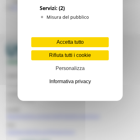
Logo USR
PE_PRETARE_Convenzione CIIP
Servizi:
(2)
Misura del pubblico
Accetta tutto
Rifiuta tutti i cookie
Personalizza
Sede legale
Informativa privacy
via Gentile da Fabriano, 2/4 - 60125 Ancona
Codice Fiscale USR
93151650426
email:
dipartimento.usrmarche@regione.marche.it
PEC:
regione.marche.usr@emarche.it