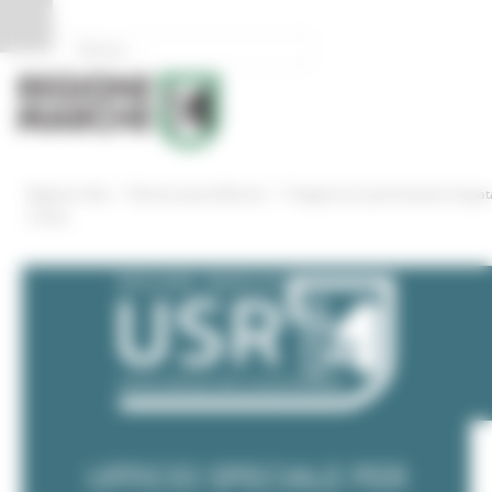
Pannello di gestione dei cookies
/
/
Regione Utile
Ricostruzione Marche
Progetti aree perimetrate Arquat
Tronto
UFFICIO SPECIALE PER