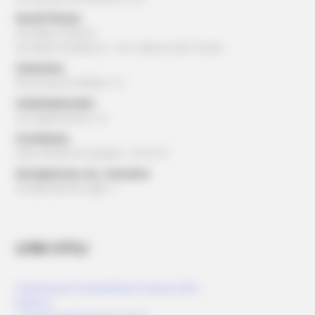
Ascoli Piceno:
via della Cartiera
via della Cardatura, 1 loc. Marino del Tronto
Camerino:
Via Ansovino Medici 12
Castelraimondo:
via Tagliamento, 16
Corridonia:
viale Alcide De Gasperi, 13/15/17
Serrapetrona, loc. Caccamo:
via Beniamino Gigli, 1
LINK UTILI
Commissario Straordinario Sisma 2016
Rubrica