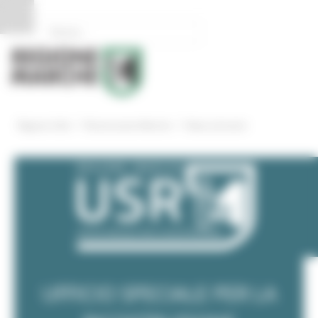
Pannello di gestione dei cookies
/
/
Regione Utile
Ricostruzione Marche
News ed eventi
UFFICIO SPECIALE PER LA