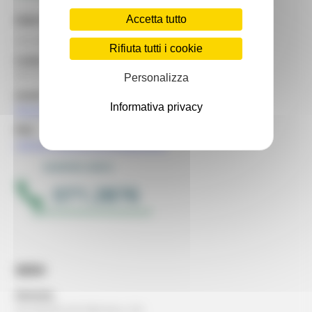
Sede legale
Accetta tutto
via Gentile da Fabriano, 2/4 - 60125 Ancona
Rifiuta tutti i cookie
Codice Fiscale USR
93151650426
Personalizza
email:
Informativa privacy
dipartimento.usrmarche@regione.marche.it
PEC:
regione.marche.usr@emarche.it
SEDI
Ancona:
via Gentile da Fabriano, 2/4