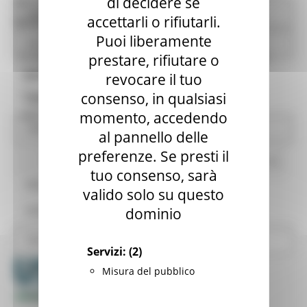
di decidere se
DA LUNEDÌ 10 AGOSTO 2026 A VENERDÌ 14
Avvisi - USR
accettarli o rifiutarli.
AGOSTO 2026 COMPRESI
Puoi liberamente
Per i Comuni
Si avvisano gli utenti che tutte le sedi dell’Ufficio
prestare, rifiutare o
Opere pubbliche
Speciale per la Ricostruzione Marche saranno
revocare il tuo
CHIUSE da lunedì 10 agosto 2026 a venerdì 14
consenso, in qualsiasi
Appalti e contratti Usr
agosto 2026 compresi.
momento, accedendo
Affidamenti diretti
al pannello delle
preferenze. Se presti il
Pratiche presentate USR
Annunci in evidenza USR
Torna alle news
tuo consenso, sarà
Modulistica
valido solo su questo
Informativa Privacy
dominio
Normativa
Servizi:
(2)
Progetto 1000 Esperti
Misura del pubblico
Logo USR