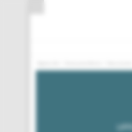
Pannello di gestione dei cookies
/
/
Regione Utile
Ricostruzione Marche
News ed event
UFF