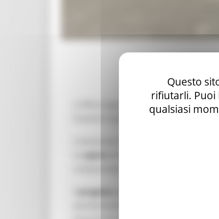
Questo sito
rifiutarli. Puo
L’Ufficio Speciale ricostruzione ha appro
qualsiasi mome
frazione Castellano, nel comune di
Ven
L’intervento riguarda in particolare la str
Le
opere
previste sono finalizzate al rip
compromessi dagli eventi sismici che han
Il
progetto
prevede il rifacimento del man
pavimentazioni in porfido nel piazzale e 