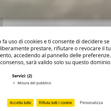
La frazione di Castellano
 fa uso di cookies e ti consente di decidere se 
i liberamente prestare, rifiutare o revocare il 
vato il progetto esecutivo per il ripristino delle pavimentazi
nto, accedendo al pannello delle preferenze. S
arotta
(Ap). Nel contempo, è stata autorizzata e concessa 
consenso, sarà valido solo su questo dominio
ada interna alla frazione, dal civico 5 fino alla piazza, oltre a
Servizi:
(2)
ristino delle condizioni di sicurezza e funzionalità dei perco
Misura del pubblico
no colpito il territorio a partire dal 2016.
to stradale, la realizzazione di nuove zanelle per il corretto
Accetta tutto
Rifiuta tutti i cookie
Personalizza
nei percorsi pedonali interni alla frazione, oltre a interventi