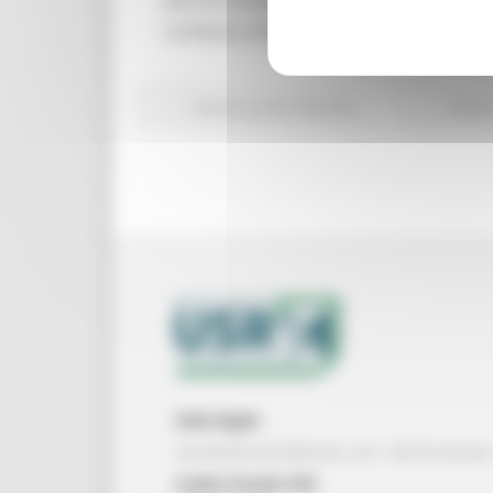
posa di nuove ringhiere e soglie in trave
contesto urbano della frazione.
Ricostruzione Marche
Torna
Sede legale
via Gentile da Fabriano, 2/4 - 60125 Ancon
Codice Fiscale USR