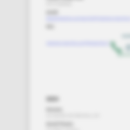
93151650426
email:
dipartimento.usrmarche@regione.marche.
PEC:
regione.marche.usr@emarche.it
SEDI
Ancona:
via Gentile da Fabriano, 2/4
Ascoli Piceno:
via della Cartiera