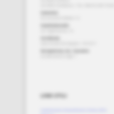
via della Cardatura, 1 loc. Marino del Tront
Camerino:
Via Ansovino Medici 12
Castelraimondo:
via Tagliamento, 16
Corridonia:
viale Alcide De Gasperi, 13/15/17
Serrapetrona, loc. Caccamo:
via Beniamino Gigli, 1
LINK UTILI
Commissario Straordinario Sisma 2016