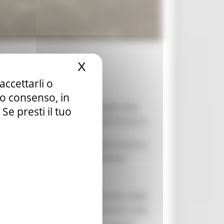
X
Nascondi il banner dei c
accettarli o
tuo consenso, in
oni e delle sistemazioni stradali nella
e presti il tuo
una somma complessiva di 167.515 euro.
ll’intero tratto viario del centro storico.
rsi pedonali e carrabili, duramente
 deflusso delle acque, il ripristino delle
 di risanamento dei muri esistenti e alla