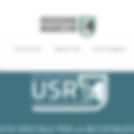
In Primo Piano
Regione Utile
Entra in Regione
i
ICIO SPECIALE PER LA RICOSTRUZ