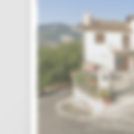
Per i Comuni
Opere pubbliche
Appalti e contratti Usr
Affidamenti diretti
Pratiche presentate USR
Modulistica
Informativa Privacy
Normativa
Progetto 1000 Esperti
Logo USR