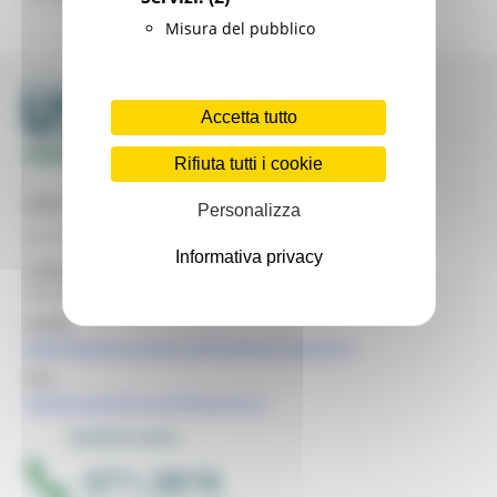
Misura del pubblico
Accetta tutto
Rifiuta tutti i cookie
Sede legale
Personalizza
via Gentile da Fabriano, 2/4 - 60125 Ancona
Informativa privacy
Codice Fiscale USR
93151650426
email:
dipartimento.usrmarche@regione.marche.it
PEC:
regione.marche.usr@emarche.it