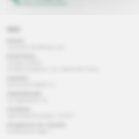
SEDI
Ancona:
via Gentile da Fabriano, 2/4
Ascoli Piceno:
via della Cartiera
via della Cardatura, 1 loc. Marino del Tronto
Camerino:
Via Ansovino Medici 12
Castelraimondo:
via Tagliamento, 16
Corridonia:
viale Alcide De Gasperi, 13/15/17
Serrapetrona, loc. Caccamo:
via Beniamino Gigli, 1