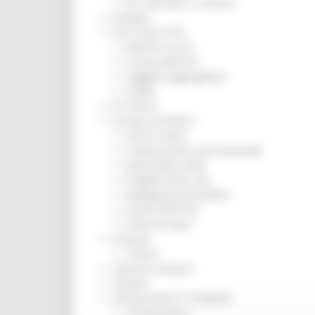
Per operatori e Comuni
Energia
Enti Locali e PA
Marche sicure
Scuola della PA
Soggetto aggregatore
SUAM
EU Direct
Europa ed Estero
Aiuti di stato
Cooperazione internazionale
Expo Dubai 2020
Progetto Gear Up!
Delegazione Bruxelles
Eventi FESR FSE
Fondi Europei
Finanze
Tributi
Garanzia Giovani
Giovani
Infrastrutture e Trasporti
Infrastrutture