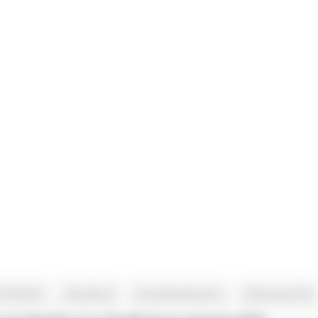
PE #FOOD
#localfood
#ruraldevelopment
#SeminarioCSR