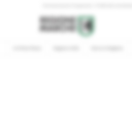
|
Amministrazione Trasparente
Profilo del committen
In Primo Piano
Regione Utile
Entra in Regione