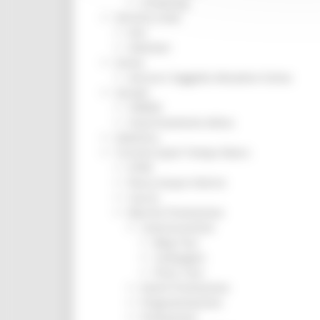
Screening
Servizio Civile
Enti
Volontari
Sisma
Annunci Soggetto Attuatore Sisma
Sociale
CRRDD
Invecchiamento Attivo
Statistica
Turismo Sport Tempo libero
ATIM
Pesca Acque Interne
Caccia
Marche Promozione
Comunicazione
Blog Tour
Campagne
Press Tour
Eventi Promozione
Programmazione
Promozione