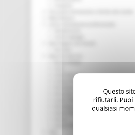
Trasporti
Istruzione Formazione e Diritto allo studio
l8perilfuturo
Lavoro Formazione professionale
Attività Eures
Centri Impiego
Marchigiani nel mondo
Racconti
Migranti Marche
Bandi PRIMM
Casa
Come fare per
Cultura PRIMM
Formazione professionale PRIMM
Questo sito
Istruzione PRIMM
rifiutarli. Puo
Lavoro PRIMM
Normativa PRIMM
qualsiasi mome
Salute PRIMM
Servizi
Sociale PRIMM
ODS