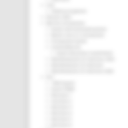
CUG
Violenza di genere
Elezioni 2025
Marche Innovazione
bandi internazionalizzazione
Bandi ricerca e innovazione
Innovazione bandi
InvestinMarche
bandi attrazione investimenti
Manifestazione di interesse 2025
Manifestazioni di interesse
Manifestazioni di interesse 2026
Pnrr
1000 Esperti
Eventi PNRR
Missione 1
missione 2
Missione 3
Missione 4
Missione 5
Missione 6