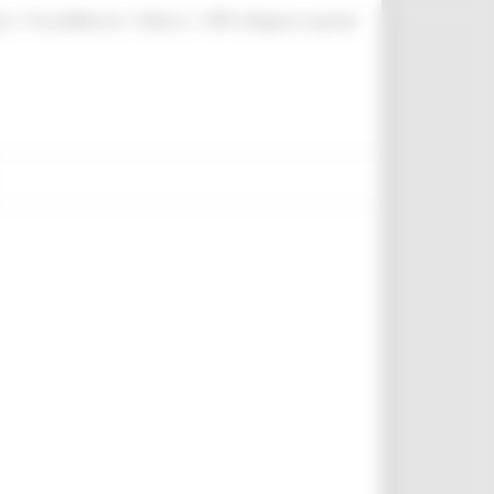
|
|
|
te
ProcediMarche
Rubrica
URP: la Regione risponde