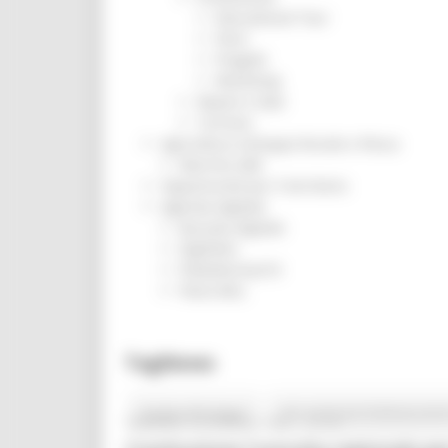
Educational Tour
Fiere
Progetti
Workshop
Report e Dati
Turismo
Agricoltura Sviluppo Rurale e Pesca
Marchio QM
Opportunità per il territorio
Agenda digitale
Bussola digitale
DigiPalm
Piattaforma210
Piano BUL
Tag
News
#culturalheritage
#FLAVOR #INTERREGEURO
VENERDÌ 16 APRILE 2021 12:42