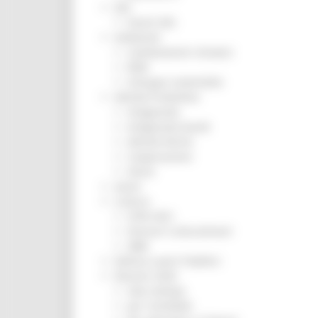
ZES
Eventi ZES
Ambiente
Cambiamenti climatici
REM
Sviluppo sostenibile
Attività Produttive
Artigianato
Artigianato bandi
Attività Ittiche
Cooperazione
Storie
Avvisi
Cultura
GTM 2021
Itinerari CulturaSmart
SBM
Edilizia Lavori Pubblici
Elezioni 2020
Sala stampa
per Candidati