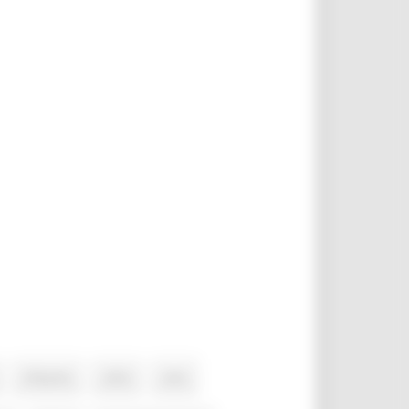
#Tipicità
2023
AAA