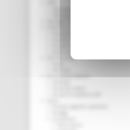
ORPS
Appuntamenti
Segnalazioni
Paesaggio Territorio Urbanistica
Protezione Civile
Emergenza Alluvione 2022
Emergenza alluvione settembre 2024
Emergenza Ucraina
Eventi metereologici Maggio 2023
PSR 2014-2020
Eventi
PSR news
Ricostruzione Marche
Interviste
Storie dal cratere
Annunci in evidenza USR
Salute
Disturbi cognitivi e demenze
Sorteggi
Coronavirus
Piano vaccini