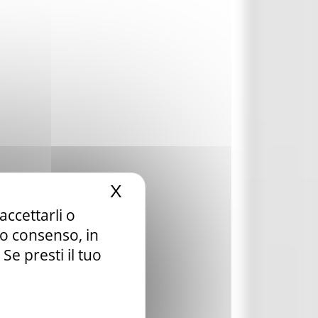
X
Nascondi il banner dei c
accettarli o
tuo consenso, in
e presti il tuo