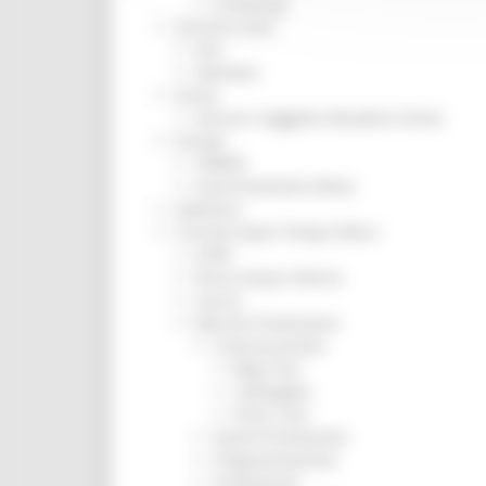
Screening
Servizio Civile
Enti
Volontari
Sisma
Annunci Soggetto Attuatore Sisma
Sociale
CRRDD
Invecchiamento Attivo
Statistica
Turismo Sport Tempo libero
ATIM
Pesca Acque Interne
Caccia
Marche Promozione
Comunicazione
Blog Tour
Campagne
Press Tour
Eventi Promozione
Programmazione
Promozione