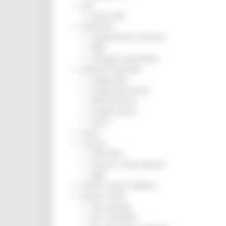
ZES
Eventi ZES
Ambiente
Cambiamenti climatici
REM
Sviluppo sostenibile
Attività Produttive
Artigianato
Artigianato bandi
Attività Ittiche
Cooperazione
Storie
Avvisi
Cultura
GTM 2021
Itinerari CulturaSmart
SBM
Edilizia Lavori Pubblici
Elezioni 2020
Sala stampa
per Candidati