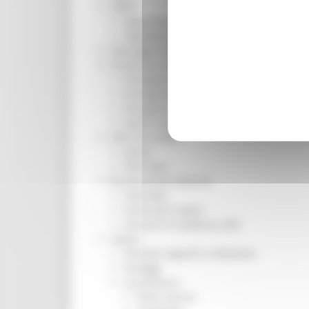
ORPS
Appuntamenti
Segnalazioni
Paesaggio Territorio Urbanistica
Protezione Civile
Emergenza Alluvione 2022
Emergenza alluvione settembre 2024
Emergenza Ucraina
Eventi metereologici Maggio 2023
PSR 2014-2020
Eventi
PSR news
Ricostruzione Marche
Interviste
Storie dal cratere
Annunci in evidenza USR
Salute
Disturbi cognitivi e demenze
Sorteggi
Coronavirus
Piano vaccini