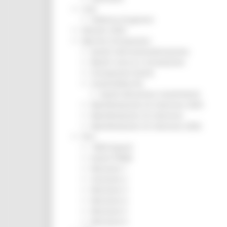
CUG
Violenza di genere
Elezioni 2025
Marche Innovazione
bandi internazionalizzazione
Bandi ricerca e innovazione
Innovazione bandi
InvestinMarche
bandi attrazione investimenti
Manifestazione di interesse 2025
Manifestazioni di interesse
Manifestazioni di interesse 2026
Pnrr
1000 Esperti
Eventi PNRR
Missione 1
missione 2
Missione 3
Missione 4
Missione 5
Missione 6