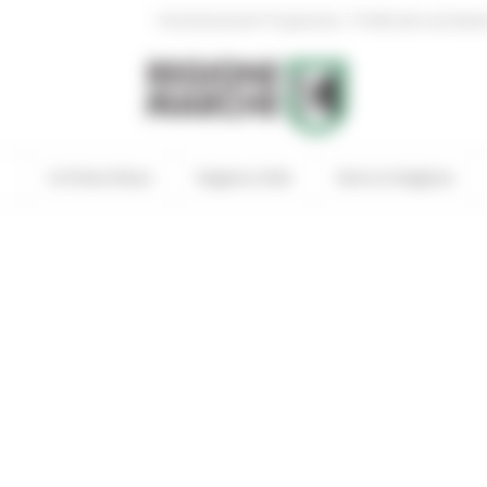
|
Amministrazione Trasparente
Profilo del committen
In Primo Piano
Regione Utile
Entra in Regione