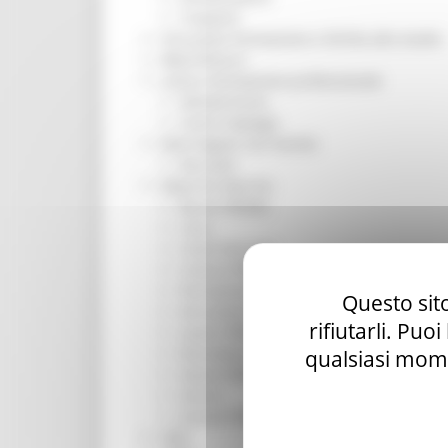
Trasporti
Istruzione Formazione e Diritto allo studio
l8perilfuturo
Lavoro Formazione professionale
Attività Eures
Centri Impiego
Marchigiani nel mondo
Racconti
Migranti Marche
Bandi PRIMM
Casa
Come fare per
Cultura PRIMM
Formazione professionale PRIMM
Questo sito
Istruzione PRIMM
rifiutarli. Puo
Lavoro PRIMM
Normativa PRIMM
qualsiasi mome
Salute PRIMM
Servizi
Sociale PRIMM
ODS