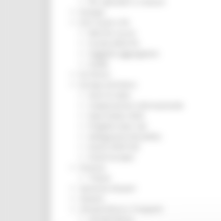
Per operatori e Comuni
Energia
Enti Locali e PA
Marche sicure
Scuola della PA
Soggetto aggregatore
SUAM
EU Direct
Europa ed Estero
Aiuti di stato
Cooperazione internazionale
Expo Dubai 2020
Progetto Gear Up!
Delegazione Bruxelles
Eventi FESR FSE
Fondi Europei
Finanze
Tributi
Garanzia Giovani
Giovani
Infrastrutture e Trasporti
Infrastrutture