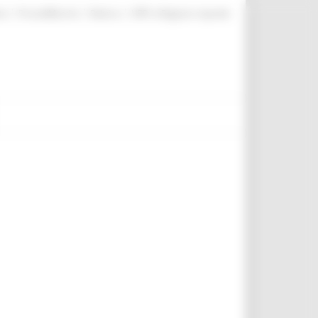
|
|
|
te
ProcediMarche
Rubrica
URP: la Regione risponde