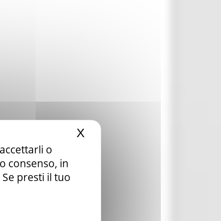
X
Nascondi il banner dei c
accettarli o
tuo consenso, in
e presti il tuo