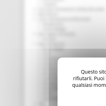
Trasporti
Istruzione Formazione e Diritto allo studio
l8perilfuturo
Lavoro Formazione professionale
Attività Eures
Centri Impiego
Marchigiani nel mondo
Racconti
Migranti Marche
Bandi PRIMM
Casa
Come fare per
Cultura PRIMM
Formazione professionale PRIMM
Questo sito
Istruzione PRIMM
rifiutarli. Puo
Lavoro PRIMM
Normativa PRIMM
qualsiasi mome
Salute PRIMM
Servizi
Sociale PRIMM
ODS