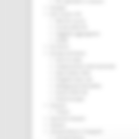
Per operatori e Comuni
Energia
Enti Locali e PA
Marche sicure
Scuola della PA
Soggetto aggregatore
SUAM
EU Direct
Europa ed Estero
Aiuti di stato
Cooperazione internazionale
Expo Dubai 2020
Progetto Gear Up!
Delegazione Bruxelles
Eventi FESR FSE
Fondi Europei
Finanze
Tributi
Garanzia Giovani
Giovani
Infrastrutture e Trasporti
Infrastrutture