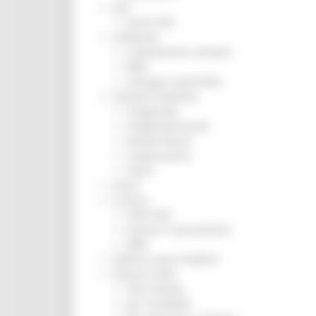
ZES
Eventi ZES
Ambiente
Cambiamenti climatici
REM
Sviluppo sostenibile
Attività Produttive
Artigianato
Artigianato bandi
Attività Ittiche
Cooperazione
Storie
Avvisi
Cultura
GTM 2021
Itinerari CulturaSmart
SBM
Edilizia Lavori Pubblici
Elezioni 2020
Sala stampa
per Candidati