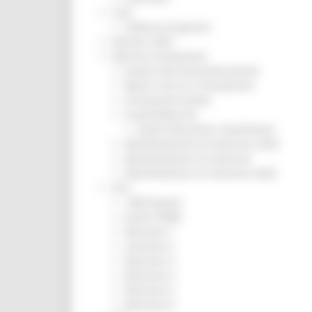
CUG
Violenza di genere
Elezioni 2025
Marche Innovazione
bandi internazionalizzazione
Bandi ricerca e innovazione
Innovazione bandi
InvestinMarche
bandi attrazione investimenti
Manifestazione di interesse 2025
Manifestazioni di interesse
Manifestazioni di interesse 2026
Pnrr
1000 Esperti
Eventi PNRR
Missione 1
missione 2
Missione 3
Missione 4
Missione 5
Missione 6