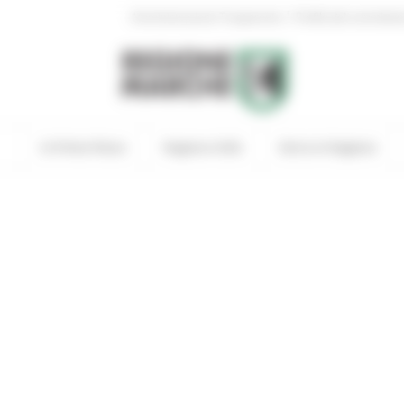
|
Amministrazione Trasparente
Profilo del committen
In Primo Piano
Regione Utile
Entra in Regione