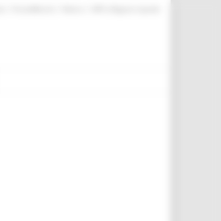
|
|
|
te
ProcediMarche
Rubrica
URP: la Regione risponde