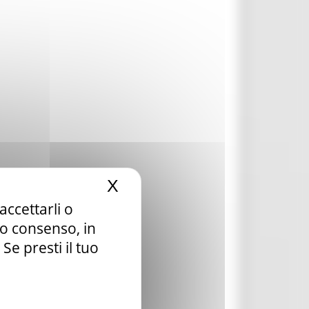
X
Nascondi il banner dei c
accettarli o
tuo consenso, in
e presti il tuo