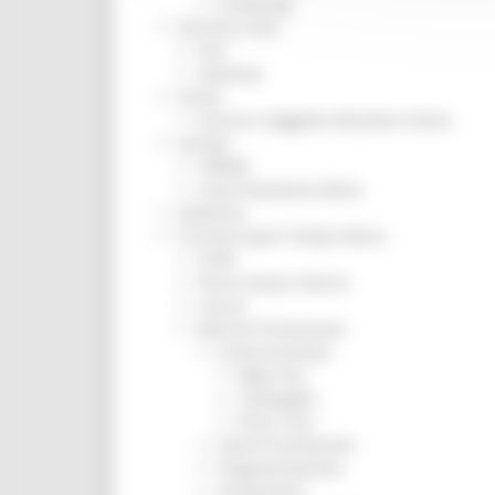
Screening
Servizio Civile
Enti
Volontari
Sisma
Annunci Soggetto Attuatore Sisma
Sociale
CRRDD
Invecchiamento Attivo
Statistica
Turismo Sport Tempo libero
ATIM
Pesca Acque Interne
Caccia
Marche Promozione
Comunicazione
Blog Tour
Campagne
Press Tour
Eventi Promozione
Programmazione
Promozione