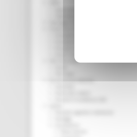
ORPS
Appuntamenti
Segnalazioni
Paesaggio Territorio Urbanistica
Protezione Civile
Emergenza Alluvione 2022
Emergenza alluvione settembre 2024
Emergenza Ucraina
Eventi metereologici Maggio 2023
PSR 2014-2020
Eventi
PSR news
Ricostruzione Marche
Interviste
Storie dal cratere
Annunci in evidenza USR
Salute
Disturbi cognitivi e demenze
Sorteggi
Coronavirus
Piano vaccini