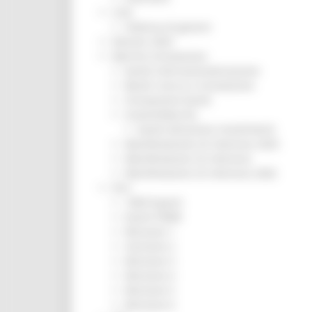
CUG
Violenza di genere
Elezioni 2025
Marche Innovazione
bandi internazionalizzazione
Bandi ricerca e innovazione
Innovazione bandi
InvestinMarche
bandi attrazione investimenti
Manifestazione di interesse 2025
Manifestazioni di interesse
Manifestazioni di interesse 2026
Pnrr
1000 Esperti
Eventi PNRR
Missione 1
missione 2
Missione 3
Missione 4
Missione 5
Missione 6