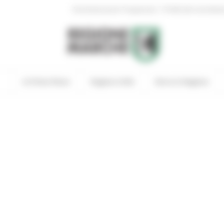
|
Amministrazione Trasparente
Profilo del committen
In Primo Piano
Regione Utile
Entra in Regione