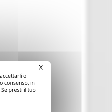
X
Nascondi il banner dei c
accettarli o
tuo consenso, in
e presti il tuo