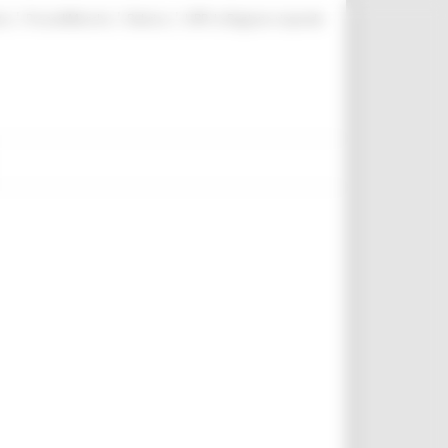
|
|
|
te
ProcediMarche
Rubrica
URP: la Regione risponde