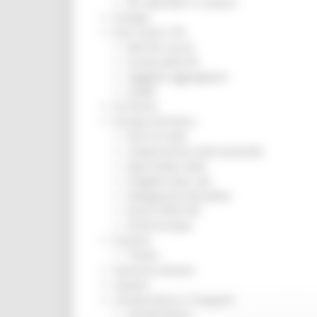
Per operatori e Comuni
Energia
Enti Locali e PA
Marche sicure
Scuola della PA
Soggetto aggregatore
SUAM
EU Direct
Europa ed Estero
Aiuti di stato
Cooperazione internazionale
Expo Dubai 2020
Progetto Gear Up!
Delegazione Bruxelles
Eventi FESR FSE
Fondi Europei
Finanze
Tributi
Garanzia Giovani
Giovani
Infrastrutture e Trasporti
Infrastrutture