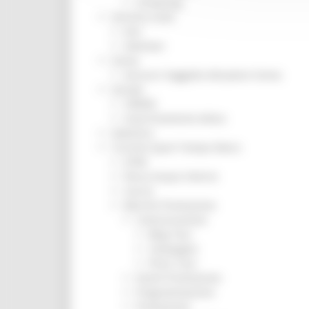
Screening
Servizio Civile
Enti
Volontari
Sisma
Annunci Soggetto Attuatore Sisma
Sociale
CRRDD
Invecchiamento Attivo
Statistica
Turismo Sport Tempo libero
ATIM
Pesca Acque Interne
Caccia
Marche Promozione
Comunicazione
Blog Tour
Campagne
Press Tour
Eventi Promozione
Programmazione
Promozione