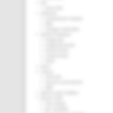
ZES
Eventi ZES
Ambiente
Cambiamenti climatici
REM
Sviluppo sostenibile
Attività Produttive
Artigianato
Artigianato bandi
Attività Ittiche
Cooperazione
Storie
Avvisi
Cultura
GTM 2021
Itinerari CulturaSmart
SBM
Edilizia Lavori Pubblici
Elezioni 2020
Sala stampa
per Candidati