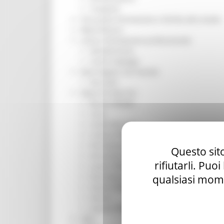
Trasporti
Istruzione Formazione e Diritto allo studio
l8perilfuturo
Lavoro Formazione professionale
Attività Eures
Centri Impiego
Marchigiani nel mondo
Racconti
Migranti Marche
Bandi PRIMM
Casa
Come fare per
Cultura PRIMM
Formazione professionale PRIMM
Questo sito
Istruzione PRIMM
rifiutarli. Puo
Lavoro PRIMM
Normativa PRIMM
qualsiasi mome
Salute PRIMM
Servizi
Sociale PRIMM
ODS