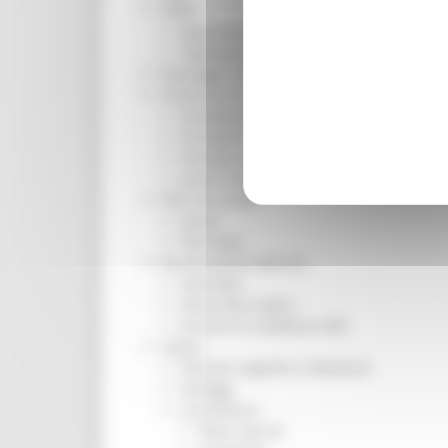
ORPS
Appuntamenti
Segnalazioni
Paesaggio Territorio Urbanistica
Protezione Civile
Emergenza Alluvione 2022
Emergenza alluvione settembre 2024
Emergenza Ucraina
Eventi metereologici Maggio 2023
PSR 2014-2020
Eventi
PSR news
Ricostruzione Marche
Interviste
Storie dal cratere
Annunci in evidenza USR
Salute
Disturbi cognitivi e demenze
Sorteggi
Coronavirus
Piano vaccini