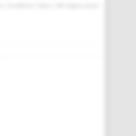
|
|
|
te
ProcediMarche
Rubrica
URP: la Regione risponde