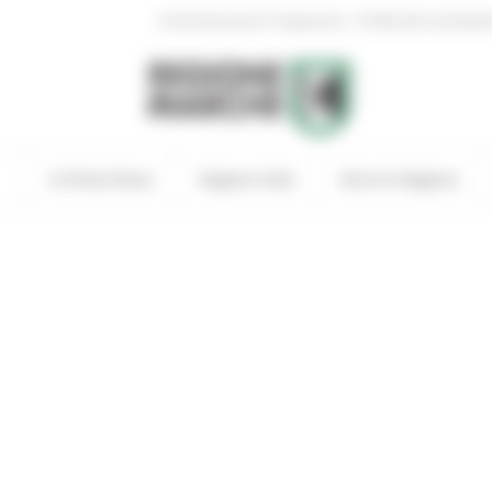
|
Amministrazione Trasparente
Profilo del committen
In Primo Piano
Regione Utile
Entra in Regione