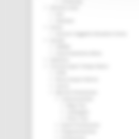
Screening
Servizio Civile
Enti
Volontari
Sisma
Annunci Soggetto Attuatore Sisma
Sociale
CRRDD
Invecchiamento Attivo
Statistica
Turismo Sport Tempo libero
ATIM
Pesca Acque Interne
Caccia
Marche Promozione
Comunicazione
Blog Tour
Campagne
Press Tour
Eventi Promozione
Programmazione
Promozione