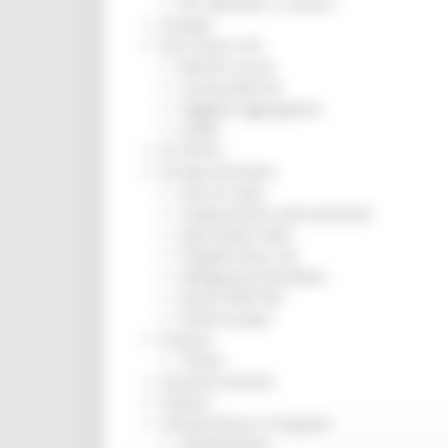
Per operatori e Comuni
Energia
Enti Locali e PA
Marche sicure
Scuola della PA
Soggetto aggregatore
SUAM
EU Direct
Europa ed Estero
Aiuti di stato
Cooperazione internazionale
Expo Dubai 2020
Progetto Gear Up!
Delegazione Bruxelles
Eventi FESR FSE
Fondi Europei
Finanze
Tributi
Garanzia Giovani
Giovani
Infrastrutture e Trasporti
Infrastrutture