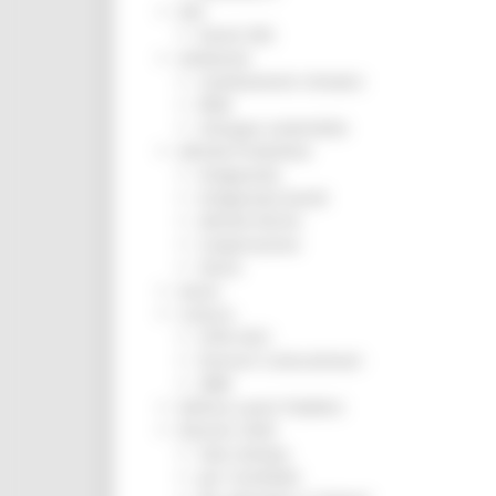
ZES
Eventi ZES
Ambiente
Cambiamenti climatici
REM
Sviluppo sostenibile
Attività Produttive
Artigianato
Artigianato bandi
Attività Ittiche
Cooperazione
Storie
Avvisi
Cultura
GTM 2021
Itinerari CulturaSmart
SBM
Edilizia Lavori Pubblici
Elezioni 2020
Sala stampa
per Candidati