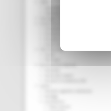
ORPS
Appuntamenti
Segnalazioni
Paesaggio Territorio Urbanistica
Protezione Civile
Emergenza Alluvione 2022
Emergenza alluvione settembre 2024
Emergenza Ucraina
Eventi metereologici Maggio 2023
PSR 2014-2020
Eventi
PSR news
Ricostruzione Marche
Interviste
Storie dal cratere
Annunci in evidenza USR
Salute
Disturbi cognitivi e demenze
Sorteggi
Coronavirus
Piano vaccini