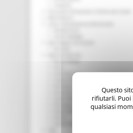
Trasporti
Istruzione Formazione e Diritto allo studio
l8perilfuturo
Lavoro Formazione professionale
Attività Eures
Centri Impiego
Marchigiani nel mondo
Racconti
Migranti Marche
Bandi PRIMM
Casa
Come fare per
Cultura PRIMM
Formazione professionale PRIMM
Questo sito
Istruzione PRIMM
rifiutarli. Puo
Lavoro PRIMM
Normativa PRIMM
qualsiasi mome
Salute PRIMM
Servizi
Sociale PRIMM
ODS