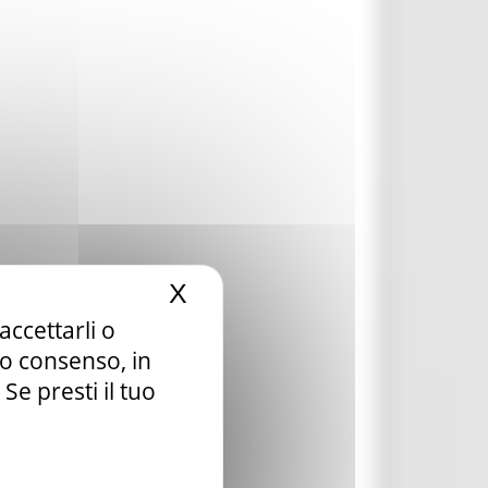
X
Nascondi il banner dei c
accettarli o
tuo consenso, in
e presti il tuo