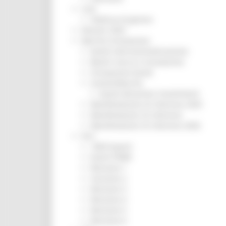
CUG
Violenza di genere
Elezioni 2025
Marche Innovazione
bandi internazionalizzazione
Bandi ricerca e innovazione
Innovazione bandi
InvestinMarche
bandi attrazione investimenti
Manifestazione di interesse 2025
Manifestazioni di interesse
Manifestazioni di interesse 2026
Pnrr
1000 Esperti
Eventi PNRR
Missione 1
missione 2
Missione 3
Missione 4
Missione 5
Missione 6