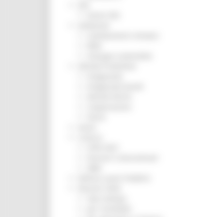
ZES
Eventi ZES
Ambiente
Cambiamenti climatici
REM
Sviluppo sostenibile
Attività Produttive
Artigianato
Artigianato bandi
Attività Ittiche
Cooperazione
Storie
Avvisi
Cultura
GTM 2021
Itinerari CulturaSmart
SBM
Edilizia Lavori Pubblici
Elezioni 2020
Sala stampa
per Candidati