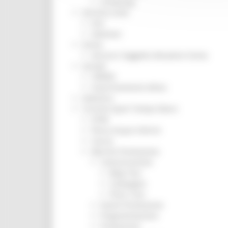
Screening
Servizio Civile
Enti
Volontari
Sisma
Annunci Soggetto Attuatore Sisma
Sociale
CRRDD
Invecchiamento Attivo
Statistica
Turismo Sport Tempo libero
ATIM
Pesca Acque Interne
Caccia
Marche Promozione
Comunicazione
Blog Tour
Campagne
Press Tour
Eventi Promozione
Programmazione
Promozione