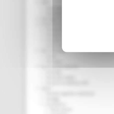
ORPS
Appuntamenti
Segnalazioni
Paesaggio Territorio Urbanistica
Protezione Civile
Emergenza Alluvione 2022
Emergenza alluvione settembre 2024
Emergenza Ucraina
Eventi metereologici Maggio 2023
PSR 2014-2020
Eventi
PSR news
Ricostruzione Marche
Interviste
Storie dal cratere
Annunci in evidenza USR
Salute
Disturbi cognitivi e demenze
Sorteggi
Coronavirus
Piano vaccini