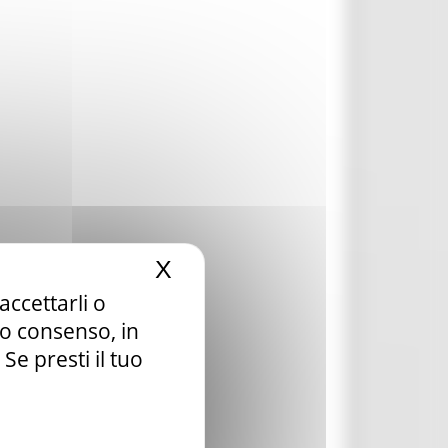
X
Nascondi il banner dei c
accettarli o
tuo consenso, in
e presti il tuo