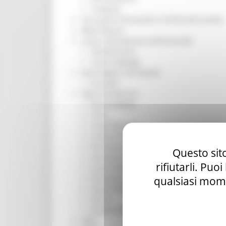
Trasporti
Istruzione Formazione e Diritto allo studio
l8perilfuturo
Lavoro Formazione professionale
Attività Eures
Centri Impiego
Marchigiani nel mondo
Racconti
Migranti Marche
Bandi PRIMM
Casa
Come fare per
Cultura PRIMM
Formazione professionale PRIMM
Questo sito
Istruzione PRIMM
rifiutarli. Puo
Lavoro PRIMM
Normativa PRIMM
qualsiasi mome
Salute PRIMM
Servizi
Sociale PRIMM
ODS