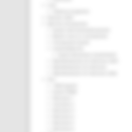
CUG
Violenza di genere
Elezioni 2025
Marche Innovazione
bandi internazionalizzazione
Bandi ricerca e innovazione
Innovazione bandi
InvestinMarche
bandi attrazione investimenti
Manifestazione di interesse 2025
Manifestazioni di interesse
Manifestazioni di interesse 2026
Pnrr
1000 Esperti
Eventi PNRR
Missione 1
missione 2
Missione 3
Missione 4
Missione 5
Missione 6