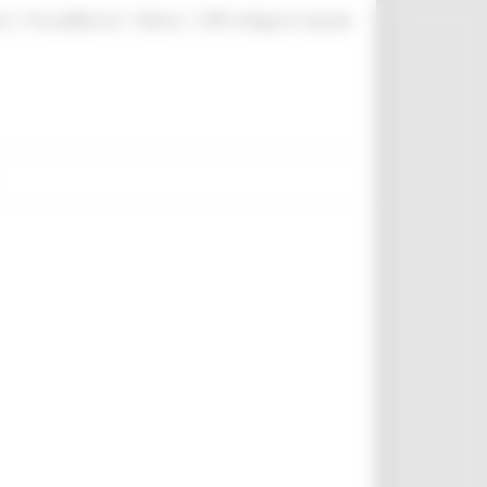
|
|
|
te
ProcediMarche
Rubrica
URP: la Regione risponde