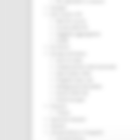
Per operatori e Comuni
Energia
Enti Locali e PA
Marche sicure
Scuola della PA
Soggetto aggregatore
SUAM
EU Direct
Europa ed Estero
Aiuti di stato
Cooperazione internazionale
Expo Dubai 2020
Progetto Gear Up!
Delegazione Bruxelles
Eventi FESR FSE
Fondi Europei
Finanze
Tributi
Garanzia Giovani
Giovani
Infrastrutture e Trasporti
Infrastrutture