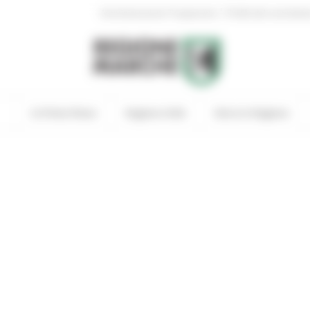
|
Amministrazione Trasparente
Profilo del committen
In Primo Piano
Regione Utile
Entra in Regione