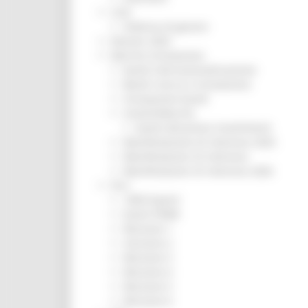
CUG
Violenza di genere
Elezioni 2025
Marche Innovazione
bandi internazionalizzazione
Bandi ricerca e innovazione
Innovazione bandi
InvestinMarche
bandi attrazione investimenti
Manifestazione di interesse 2025
Manifestazioni di interesse
Manifestazioni di interesse 2026
Pnrr
1000 Esperti
Eventi PNRR
Missione 1
missione 2
Missione 3
Missione 4
Missione 5
Missione 6