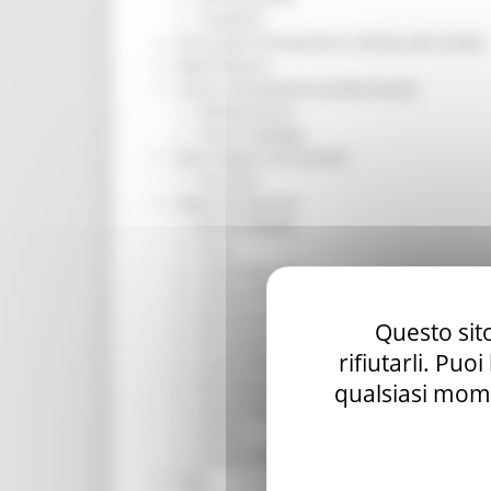
Trasporti
Istruzione Formazione e Diritto allo studio
l8perilfuturo
Lavoro Formazione professionale
Attività Eures
Centri Impiego
Marchigiani nel mondo
Racconti
Migranti Marche
Bandi PRIMM
Casa
Come fare per
Cultura PRIMM
Formazione professionale PRIMM
Questo sito
Istruzione PRIMM
rifiutarli. Puo
Lavoro PRIMM
Normativa PRIMM
qualsiasi mome
Salute PRIMM
Servizi
Sociale PRIMM
ODS