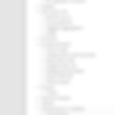
Per operatori e Comuni
Energia
Enti Locali e PA
Marche sicure
Scuola della PA
Soggetto aggregatore
SUAM
EU Direct
Europa ed Estero
Aiuti di stato
Cooperazione internazionale
Expo Dubai 2020
Progetto Gear Up!
Delegazione Bruxelles
Eventi FESR FSE
Fondi Europei
Finanze
Tributi
Garanzia Giovani
Giovani
Infrastrutture e Trasporti
Infrastrutture