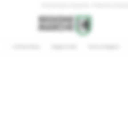
|
Amministrazione Trasparente
Profilo del committen
In Primo Piano
Regione Utile
Entra in Regione