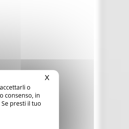
X
Nascondi il banner dei c
accettarli o
tuo consenso, in
e presti il tuo