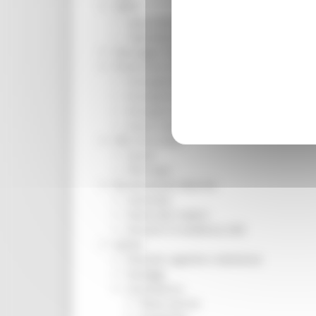
ORPS
Appuntamenti
Segnalazioni
Paesaggio Territorio Urbanistica
Protezione Civile
Emergenza Alluvione 2022
Emergenza alluvione settembre 2024
Emergenza Ucraina
Eventi metereologici Maggio 2023
PSR 2014-2020
Eventi
PSR news
Ricostruzione Marche
Interviste
Storie dal cratere
Annunci in evidenza USR
Salute
Disturbi cognitivi e demenze
Sorteggi
Coronavirus
Piano vaccini