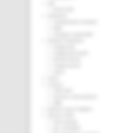
ZES
Eventi ZES
Ambiente
Cambiamenti climatici
REM
Sviluppo sostenibile
Attività Produttive
Artigianato
Artigianato bandi
Attività Ittiche
Cooperazione
Storie
Avvisi
Cultura
GTM 2021
Itinerari CulturaSmart
SBM
Edilizia Lavori Pubblici
Elezioni 2020
Sala stampa
per Candidati