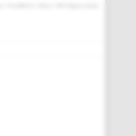
|
|
|
te
ProcediMarche
Rubrica
URP: la Regione risponde