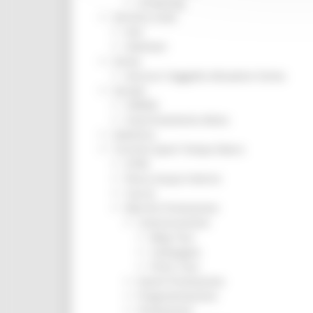
Screening
Servizio Civile
Enti
Volontari
Sisma
Annunci Soggetto Attuatore Sisma
Sociale
CRRDD
Invecchiamento Attivo
Statistica
Turismo Sport Tempo libero
ATIM
Pesca Acque Interne
Caccia
Marche Promozione
Comunicazione
Blog Tour
Campagne
Press Tour
Eventi Promozione
Programmazione
Promozione