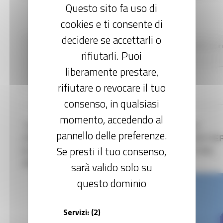
Questo sito fa uso di
cookies e ti consente di
decidere se accettarli o
1000 Esperti
Eventi PNRR
Soggetto aggregatore
SUAM
In p
rifiutarli. Puoi
piano
Opportunità per il territorio
liberamente prestare,
Continua..
rifiutare o revocare il tuo
consenso, in qualsiasi
momento, accedendo al
“IL NUOVO CODICE DEI CONTRATTI NOVITÀ E
pannello delle preferenze.
CRITICITÀ”, GIOVEDÌ 05 GIUGNO IL WORKSHOP PE
Se presti il tuo consenso,
ILLUSTRARE LE NOVITÀ AI PROFESSIONISTI DEL
SETTORE
sarà valido solo su
questo dominio
Servizi:
(2)