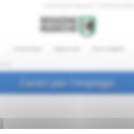
|
Amministrazione Trasparente
Profilo del committen
In Primo Piano
Regione Utile
Entra in Regione
rchivio
Centri per l'impiego