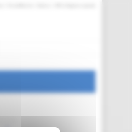
|
|
|
te
ProcediMarche
Rubrica
URP: la Regione risponde