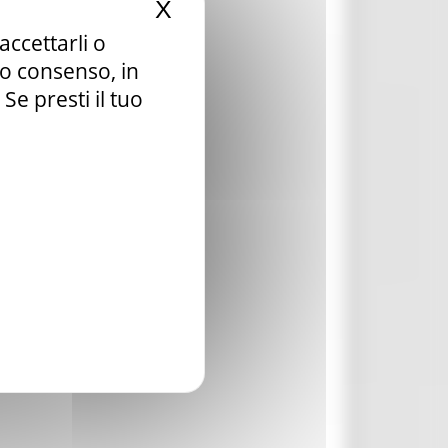
X
Nascondi il banner dei c
accettarli o
tuo consenso, in
e presti il tuo