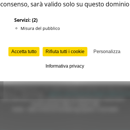
consenso, sarà valido solo su questo dominio
Servizi:
(2)
Misura del pubblico
LE - Centro Impiego Ancona
Accetta tutto
Rifiuta tutti i cookie
Personalizza
Informativa privacy
e (CF 80008630420 P.IVA 00481070423) via Gentile da Fabriano, 9 
ella p.e.c. istituzionale :
regione.marche.protocollogiunta@emarche
Sito realizzato su CMS DotNetNuke by DotNetNuke Corporation
Autorizzazione SIAE n° 1225/I/1298
DUNS - Data Universal Numbering System: 514216030