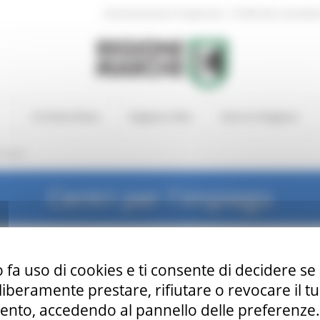
|
Amministrazione Trasparente
Profilo del committen
In Primo Piano
Regione Utile
Entra in Regione
rchivio
Centri per l'impiego
 fa uso di cookies e ti consente di decidere se 
i liberamente prestare, rifiutare o revocare il 
nto, accedendo al pannello delle preferenze. S