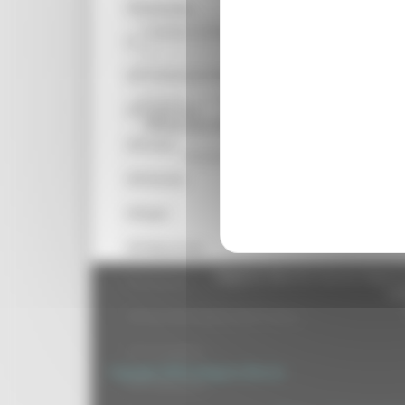
CPI Ancona
modulo scheda professionale
CPI Ascoli Piceno
1
CPI Civitanova Marche
VENERDÌ 10 APRILE 2026 02:00
CPI Fabriano
- Rilascio SCHEDA PROFESSIONA
CPI Fano
Ancona
CPI Fermo
CPI Jesi
CPI Macerata
Regione Marche Giunta Regional
CPI Pesaro
cas
CPI San Benedetto del Tronto
CPI Senigallia
Copyright 2026 by Regione Marche
CPI Tolentino