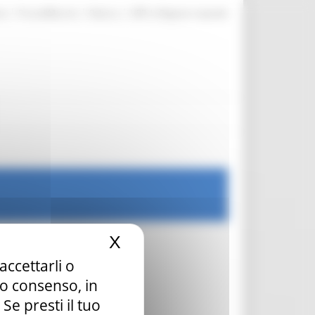
|
|
|
te
ProcediMarche
Rubrica
URP: la Regione risponde
X
Nascondi il banner dei c
accettarli o
tuo consenso, in
e presti il tuo