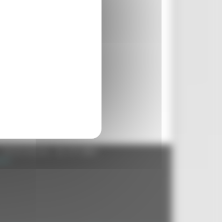
- 60125 Ancona - tel. 071.8061
.it