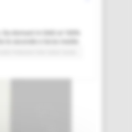
za. Da domani in DAD al 100%
che le seconde e terze medie
studio
Protezione Civile
Salute
Sociale