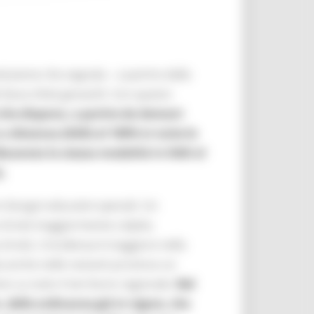
luzione che segnala – a partire dalla
 fasce d’età giovanili. Con questo
) che dispone, a partire da domani
 a distanza (DAD) al 100% in tutte le
Macerata la stessa modalità in DAD al
).
n bisogni educativi speciali. Un
i di età maggiormente colpite,
 di età. L’incidenza è maggiore nella
la anche nelle restanti province un
o su tutto il territorio regionale.
Nel
delle ordinanze già in vigore, che