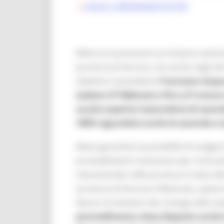
LEGGI L'ORDINANZA IN PDF
Ridurre la pressione sul sistema sanita
provincia di Ancona, ma anche negli altr
obiettivo il presidente
Francesco Acqu
(sabato 27 febbraio) e fino al 5 marzo
scuole superiori (secondarie di secon
100% riguarderà anche le seconde e te
Resta garantita la possibilità di svolger
provvedimento necessario per contrastar
intervenendo nelle province in base alla 
provincia di Ancona e Macerata, specie n
deciso incremento dei contagi nella clas
provvedimento viene disposta anche l