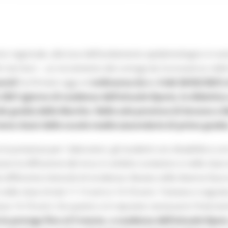
rio regionale, alla luce dell’andamento epidemiologico in evo
i territori – un incremento dei contagi da Coronavirus nelle
aroli
ha firmato oggi un’
ordinanza (la n. 6 del 26/02/2021
 2021 (giorno di scadenza dell’attuale Dpcm), la didattica
do grado) delle Marche. Nelle sole province di Ancona e 
rze classi delle scuole medie (secondarie di primo grado
e la presenza per i laboratori, gli studenti con disabilità e co
e la diffusione del virus in ambito scolastico e nelle class
differente intensità di incidenza rilevata nelle diverse fasce
elle classi di età 11-13 anni e 14-18 anni. Tuttavia si segna
se 14-18 anni. Da questo si è reputato necessario l’intervent
a proroga fino al 5 marzo, a scadenza dell’attuale Dpcm, 