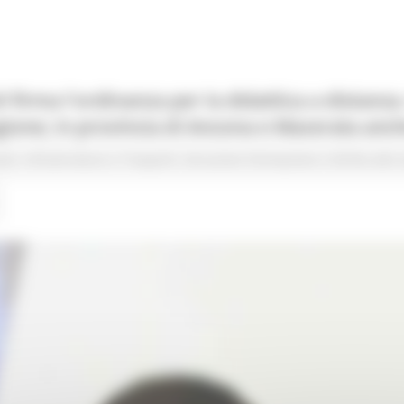
i firma l'ordinanza per la didattica a distan
regione; in provincia di Ancona e Macerata an
ani
Infrastrutture e Trasporti
Istruzione Formazione e Diritto allo 