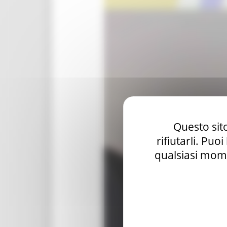
Questo sito
rifiutarli. Puo
qualsiasi mome