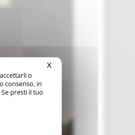
X
Nascondi il banner dei c
accettarli o
tuo consenso, in
e presti il tuo