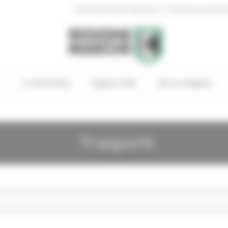
|
Amministrazione Trasparente
Profilo del committen
In Primo Piano
Regione Utile
Entra in Regione
Trasporti