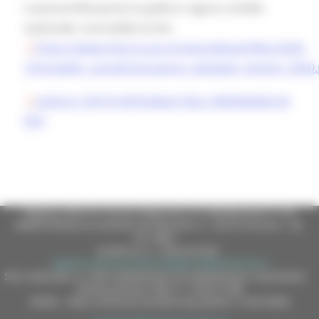
L’autocertificazione è quella in vigore a livello
nazionale, scaricabile al sito
https://www.interno.gov.it/sites/default/files/2020-
10/modello_autodichiarazione_editabile_ottobre_2020.
LEGGI IL TESTO INTEGRALE DELL'ORDINANZA IN
PDF
Regione Marche Giunta Regionale (CF 80008630420 P.IVA
00481070423) via Gentile da Fabriano, 9 - 60125 Ancona - tel.
071.8061
casella p.e.c. istituzionale :
regione.marche.protocollogiunta@emarche.it
Sito realizzato su CMS DotNetNuke by DotNetNuke Corporation
Autorizzazione SIAE n° 1225/I/1298
DUNS - Data Universal Numbering System: 514216030