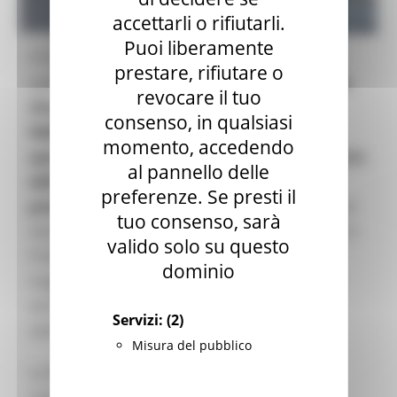
accettarli o rifiutarli.
Puoi liberamente
Il Presidente,
Francesco Acquaroli,
ha firmato
prestare, rifiutare o
questa mattina, sabato 20 febbraio, l’
ordinanza
revocare il tuo
che proroga fino alle ore 24 di sabato 27
consenso, in qualsiasi
febbraio 2021 le misure di mitigazione degli
momento, accedendo
spostamenti in entrata e in uscita dal territorio
al pannello delle
della provincia di Ancona (stabiliti con la
preferenze. Se presti il
precedente ordinanza n.3/2021).
Sentiti i servizi
tuo consenso, sarà
Sanità, dopo il confronto che si è svolto ieri con il
valido solo su questo
Prefetto di Ancona e i sindaci dei comuni
dominio
maggiormente colpiti sul territorio provinciale
anconetano, si è deciso di prorogare di una
Servizi:
(2)
settimana il provvedimento.
Misura del pubblico
La Regione continua a svolgere un continuo e