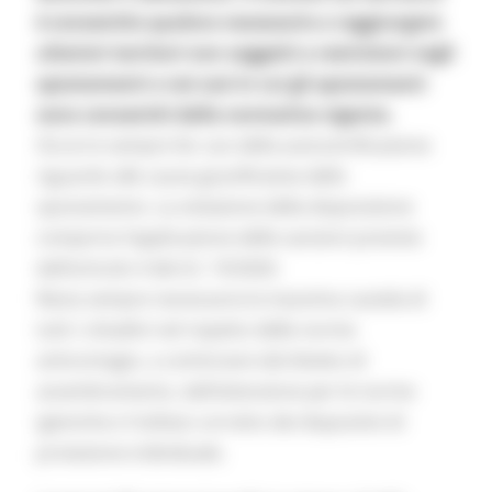
è consentito qualora necessario a raggiungere
ulteriori territori non soggetti a restrizioni negli
spostamenti o nei casi in cui gli spostamenti
sono consentiti dalla normativa vigente.
Occorre sempre far uso della autocertificazione
riguardo alle cause giustificative dello
spostamento. La violazione della disposizione
comporta l’applicazione delle sanzioni previste
dall’articolo 4 del d.l. 19/2020.
Resta sempre necessaria la massima cautela di
tutti i cittadini nel rispetto delle norme
anticontagio, a cominciare dal divieto di
assembramento, dall’attenzione per le norme
igieniche e l’utilizzo corretto dei dispositivi di
protezione individuale.