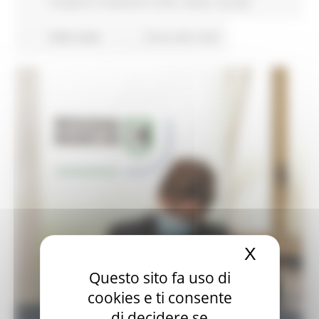
Trasporti
Protezione Civile
Salute
Sociale
5446 views
Torna alle news
X
Nascond
Questo sito fa uso di
cookies e ti consente
di decidere se