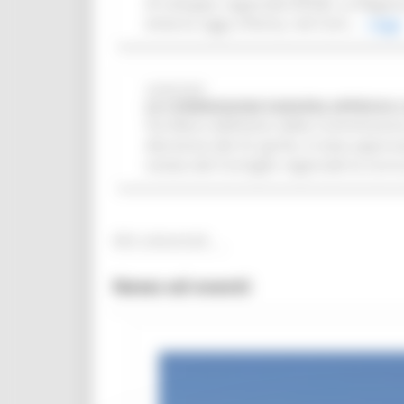
di sviluppo regionale (FESR). La Region
emerso oggi a Roma, nel Com...
Leggi
24/04/2026
LA COMMISSIONE EUROPEA APPROVA 
Via libera definitivo della Commissi
decisione del 22 aprile, è stata appr
votata dal Consiglio regionale la scorsa 
Altri comunicati
News ed eventi