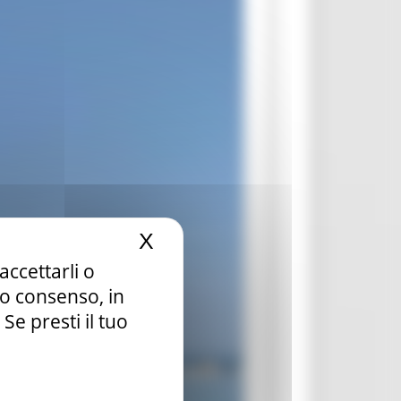
X
Nascondi il banner dei c
accettarli o
tuo consenso, in
e presti il tuo