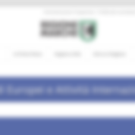
|
Amministrazione Trasparente
Profilo del committen
In Primo Piano
Regione Utile
Entra in Regione
i Europei e Attività Internaz