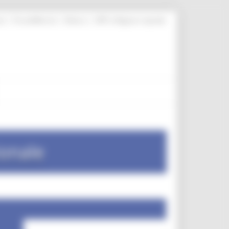
|
|
|
te
ProcediMarche
Rubrica
URP: la Regione risponde
ionale