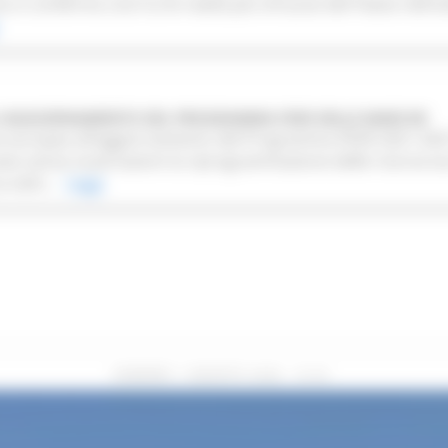
e si conferma così tra le realtà più virtuose del Paese nell’ut
L’AGGIORNAMENTO DEL PROGRAMMA FESR DELLE MARCHE
one europea all’aggiornamento del Programma FESR 2021-202
ovata senza osservazioni la riprogrammazione delle risorse e
setti...
Leggi
VENERDÌ 7 AGOSTO 2026 10:24