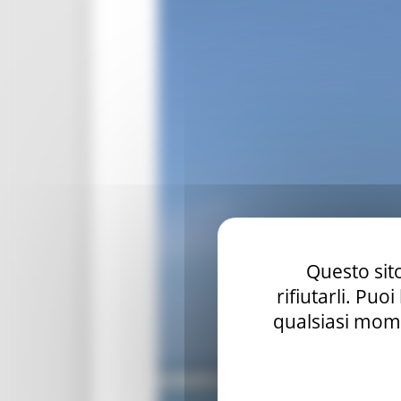
Questo sito
rifiutarli. Puo
qualsiasi mome