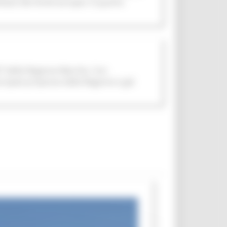
ilizzo dei fondi europei. È quanto
7 della Regione Marche. Con
uropee proposta dalla Regione e già