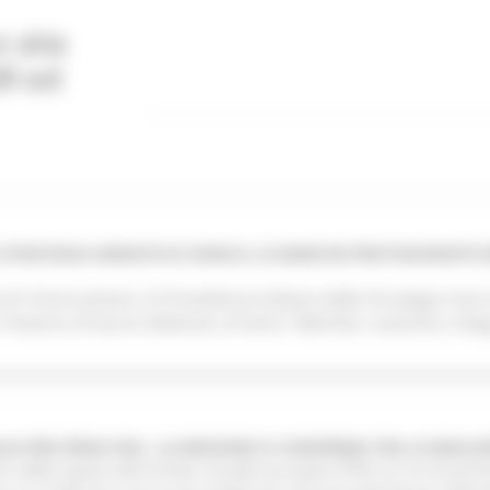
edicato
e alla
R ed
LA STRATEGIA ADRIATICO-IONICA: LE MARCHE PROTAGONISTE
e di Unioncamere, la Presidenza italiana della Strategia mac
l’evento di lancio dedicato al tema “Identità, coesione, inte
IA PER SPESA FSE+: LA REGIONE SI CONFERMA TRA LE MIGLIO
o della spesa del Fondo sociale europeo (FSE+) e tra le pri