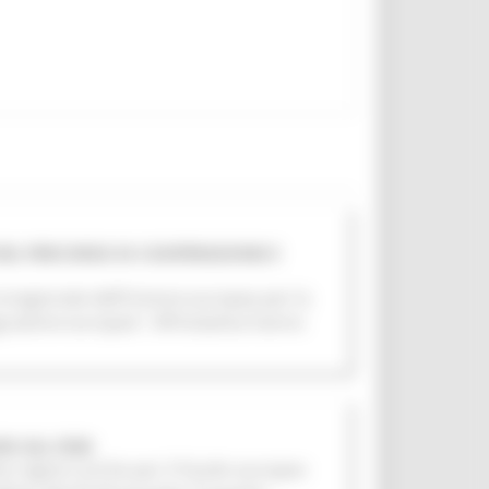
 DEL PERCORSO DI COOPERAZIONE E
roregionale dell’Unione europea per la
grazione europea”. All’iniziativa hanno
RI SUL FESR
me regioni anche per il Fondo europeo