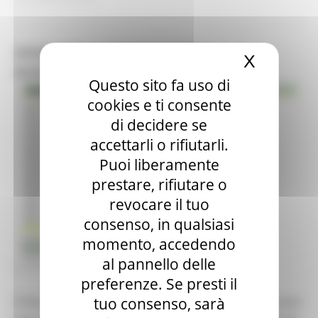
OPERAZIONE "MARCHE SICURE" -
X
Nascond
AGGIORNAMENTO SCREENING 1/02/2021
Questo sito fa uso di
cookies e ti consente
di decidere se
accettarli o rifiutarli.
Puoi liberamente
prestare, rifiutare o
revocare il tuo
consenso, in qualsiasi
momento, accedendo
al pannello delle
LUNEDÌ 1 FEBBRAIO 2021 13:17
preferenze. Se presti il
Il Servizio Sanità della Regione Marche ha comunicato
tuo consenso, sarà