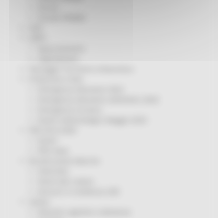
Servizi
Sociale PRIMM
ODS
ORPS
Appuntamenti
Segnalazioni
Paesaggio Territorio Urbanistica
Protezione Civile
Emergenza Alluvione 2022
Emergenza alluvione settembre 2024
Emergenza Ucraina
Eventi metereologici Maggio 2023
PSR 2014-2020
Eventi
PSR news
Ricostruzione Marche
Interviste
Storie dal cratere
Annunci in evidenza USR
Salute
Disturbi cognitivi e demenze