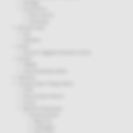
Sorteggi
Coronavirus
Piano vaccini
Screening
Servizio Civile
Enti
Volontari
Sisma
Annunci Soggetto Attuatore Sisma
Sociale
CRRDD
Invecchiamento Attivo
Statistica
Turismo Sport Tempo libero
ATIM
Pesca Acque Interne
Caccia
Marche Promozione
Comunicazione
Blog Tour
Campagne