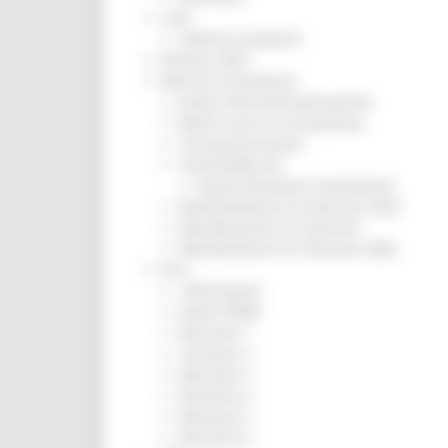
CUG
Violenza di genere
Elezioni 2025
Marche Innovazione
bandi internazionalizzazione
Bandi ricerca e innovazione
Innovazione bandi
InvestinMarche
bandi attrazione investimenti
Manifestazione di interesse 2025
Manifestazioni di interesse
Manifestazioni di interesse 2026
Pnrr
1000 Esperti
Eventi PNRR
Missione 1
missione 2
Missione 3
Missione 4
Missione 5
Missione 6