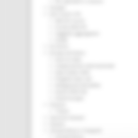
Per operatori e Comuni
Energia
Enti Locali e PA
Marche sicure
Scuola della PA
Soggetto aggregatore
SUAM
EU Direct
Europa ed Estero
Aiuti di stato
Cooperazione internazionale
Expo Dubai 2020
Progetto Gear Up!
Delegazione Bruxelles
Eventi FESR FSE
Fondi Europei
Finanze
Tributi
Garanzia Giovani
Giovani
Infrastrutture e Trasporti
Infrastrutture