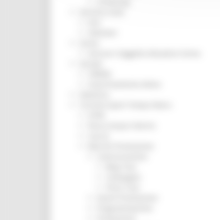
Screening
Servizio Civile
Enti
Volontari
Sisma
Annunci Soggetto Attuatore Sisma
Sociale
CRRDD
Invecchiamento Attivo
Statistica
Turismo Sport Tempo libero
ATIM
Pesca Acque Interne
Caccia
Marche Promozione
Comunicazione
Blog Tour
Campagne
Press Tour
Eventi Promozione
Programmazione
Promozione