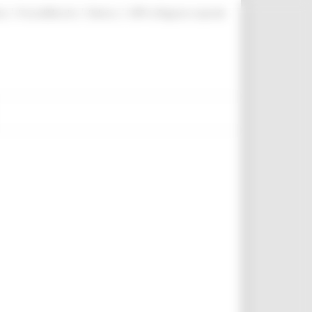
|
|
|
te
ProcediMarche
Rubrica
URP: la Regione risponde