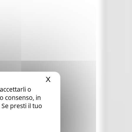
X
Nascondi il banner dei c
accettarli o
tuo consenso, in
e presti il tuo