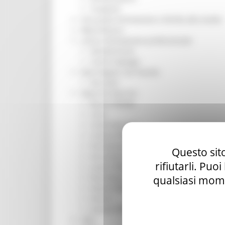
Trasporti
Istruzione Formazione e Diritto allo studio
l8perilfuturo
Lavoro Formazione professionale
Attività Eures
Centri Impiego
Marchigiani nel mondo
Racconti
Migranti Marche
Bandi PRIMM
Casa
Come fare per
Cultura PRIMM
Formazione professionale PRIMM
Questo sito
Istruzione PRIMM
rifiutarli. Puo
Lavoro PRIMM
Normativa PRIMM
qualsiasi mome
Salute PRIMM
Servizi
Sociale PRIMM
ODS