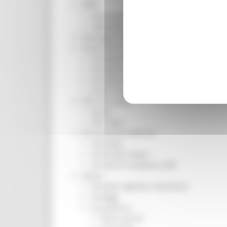
ORPS
Appuntamenti
Segnalazioni
Paesaggio Territorio Urbanistica
Protezione Civile
Emergenza Alluvione 2022
Emergenza alluvione settembre 2024
Emergenza Ucraina
Eventi metereologici Maggio 2023
PSR 2014-2020
Eventi
PSR news
Ricostruzione Marche
Interviste
Storie dal cratere
Annunci in evidenza USR
Salute
Disturbi cognitivi e demenze
Sorteggi
Coronavirus
Piano vaccini