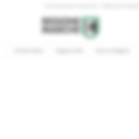
|
Amministrazione Trasparente
Profilo del committen
In Primo Piano
Regione Utile
Entra in Regione