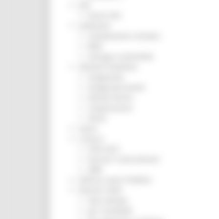
ZES
Eventi ZES
Ambiente
Cambiamenti climatici
REM
Sviluppo sostenibile
Attività Produttive
Artigianato
Artigianato bandi
Attività Ittiche
Cooperazione
Storie
Avvisi
Cultura
GTM 2021
Itinerari CulturaSmart
SBM
Edilizia Lavori Pubblici
Elezioni 2020
Sala stampa
per Candidati