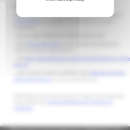
CulturaSmart
Regione Marche sta sviluppando, attraverso il progetto
CulturaSmart
, un catalogo che consentirà la ricerca
congiunta:
- dei due Opac Biblioteche Marche Nord e Sud
- della
banca dati
Sirpac
con le schede del patrimonio
culturale censito nelle Marche
- dell'
Opac delle Biblioteche dell'Università Politecnica dell
Marche
- delle sezioni e-book e audiolibri della
Biblioteca digitale
MLOL delle Marche
marche.medialibrary.it
Nelle Marche è presente anche un Opac esclusivamente
universitario del
Sistema Bibliotecario di Ateneo di
Camerino
Regione Marche Giunta Regionale (CF 80008630420 P.IVA