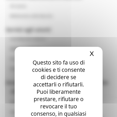
Chi siamo
Biblioteche nelle Marche
Servizi agli utenti
Card Marche Cultura
Biblioteca digitale
X
Nascond
Per Giovani Lettori
Questo sito fa uso di
cookies e ti consente
Nati per Leggere
di decidere se
Area per Amministrazioni e Biblioteche
accettarli o rifiutarli.
Cataloghi
Puoi liberamente
Per aderire
prestare, rifiutare o
Normativa
revocare il tuo
Gli Opac (On-line Public Access Catalog)
Opportunità per le biblioteche
consenso, in qualsiasi