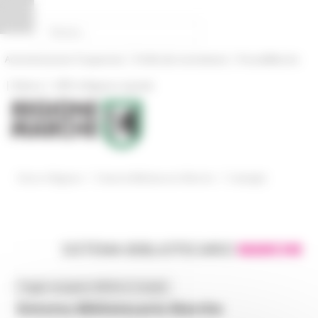
Pannello di gestione dei cookies
|
|
Amministrazione Trasparente
Profilo del committente
ProcediMarche
|
|
Rubrica
URP: la Regione risponde
/
/
Entra in Regione
Sistema Bibliotecario Marche
Cataloghi
SISTEMA BIBLIOTECARIO
MARCHE
Toggle navigation
MENU & Contatti
Sistema Bibliotecario Marche