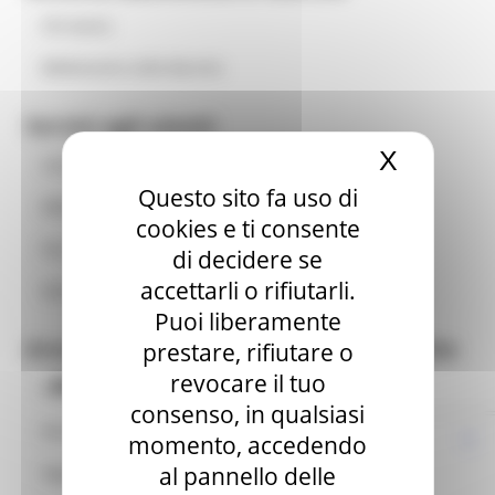
Chi siamo
Biblioteche nelle Marche
Servizi agli utenti
X
Nascond
Card Marche Cultura
Questo sito fa uso di
Biblioteca digitale
cookies e ti consente
Per Giovani Lettori
di decidere se
accettarli o rifiutarli.
Nati per Leggere
Puoi liberamente
Area per Amministrazioni e Biblioteche
prestare, rifiutare o
revocare il tuo
Blog
Per aderire
consenso, in qualsiasi
Normativa
momento, accedendo
al pannello delle
Opportunità per le biblioteche