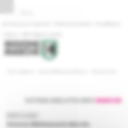
Pannello di gestione dei cookies
|
|
Amministrazione Trasparente
Profilo del committente
ProcediMarche
|
|
Rubrica
URP: la Regione risponde
/
/
Entra in Regione
Sistema Bibliotecario Marche
News ed eventi
SISTEMA BIBLIOTECARIO
MARCHE
MENU & Contatti
Sistema Bibliotecario Marche