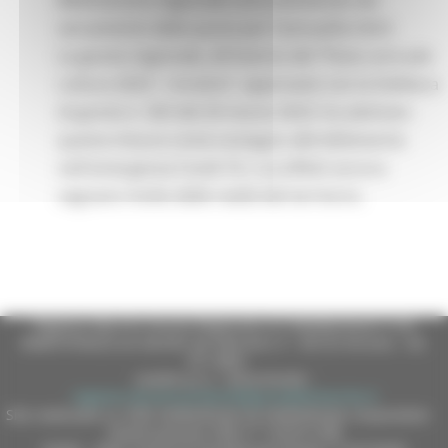
Bibliotecario regionale sono esonerate dal
versamento della quota per l'annualità 2023.
La giunta regionale, all'interno del "Piano annuale
cultura 2023 - I stralcio", approvato con la Delibera
di giunta n. 363 del 20 marzo 2023, ha adottato
questa misura come sostegno alle biblioteche
nell'emergenza Covid-19, i cui effetti ancora
segnano molte delle realtà del territorio.
Regione Marche Giunta Regionale (CF 80008630420 P.IVA
00481070423) via Gentile da Fabriano, 9 - 60125 Ancona - tel.
071.8061
casella p.e.c. istituzionale :
regione.marche.protocollogiunta@emarche.it
Sito realizzato su CMS DotNetNuke by DotNetNuke Corporation
Autorizzazione SIAE n° 1225/I/1298