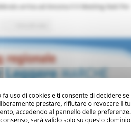
ebbraio arriva ad Ancona il X Meeting Nati Per
Torna alle news
 fa uso di cookies e ti consente di decidere se 
i liberamente prestare, rifiutare o revocare il 
nto, accedendo al pannello delle preferenze. S
consenso, sarà valido solo su questo dominio