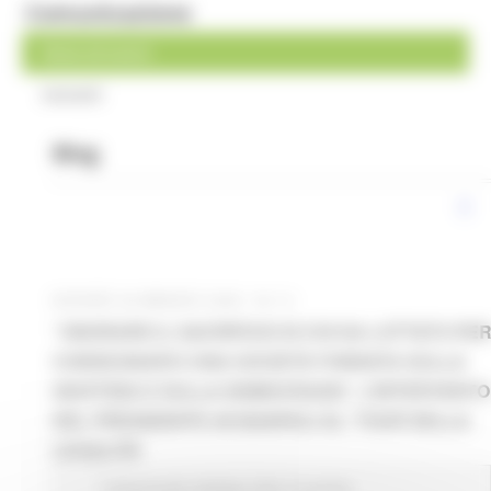
Comunicazione
News ed eventi
Contatti
Blog
GIOVEDÌ 28 MAGGIO 2026 04:14
“ONORARE IL SACRIFICIO DI CHI HA LOTTATO PE
CONSEGNARCI UNA SOCIETÀ FONDATA SULLA
GIUSTIZIA E SULLA DEMOCRAZIA”, L’INTERVENTO
DEL PRESIDENTE ACQUAROLI AL ‘TOUR DELLA
LEGALITÀ’
Comunicati stampa
Enti
In primo