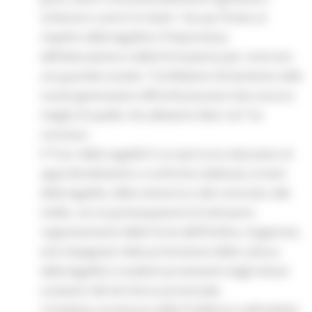
schierarsi contro lo Stato”. Da qui l’invito al
rispetto della legalità e l’importanza
dell’educazione e della formazione per costruire
una grande società. “Confidiamo fortemente nelle
nuove generazioni affinché possano fare ancora
meglio di quello che abbiamo fatto noi” ha
concluso.
Il ‘Tour della Legalità’ è un percorso educativo di
approfondimento e confronto dedicato ai temi
della legalità, della memoria e del contrasto alle
mafie, con la partecipazione di istituzioni,
rappresentanti delle Forze dell’Ordine, magistrati,
enti impegnati nella promozione della cultura
della legalità e studenti provenienti dagli istituti
scolastici del territorio provinciale.
L’iniziativa, promossa dalla Prefettura nell'ambito