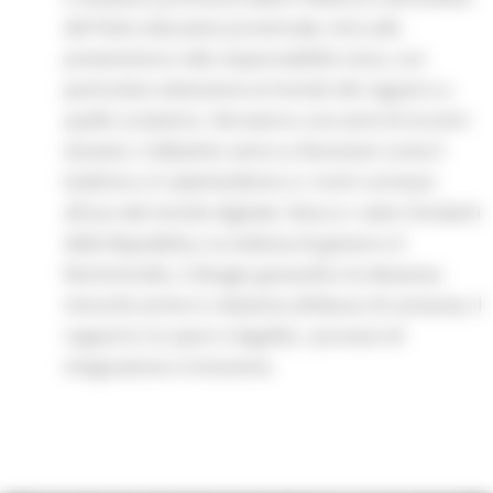
del Patto educativo provinciale, mira alla
prevenzione e alla responsabilità civica, con
particolare attenzione al mondo dei ragazzi e a
quello scolastico. Attraverso una serie di incontri
tematici, il dibattito verte su fenomeni come il
bullismo e il cyberbullismo e i rischi connessi
all’uso del mondo digitale, l’etica e i valori fondanti
della Repubblica, la violenza di genere e il
femminicidio, il disagio giovanile e la devianza
minorile anche in relazione all’abuso di sostanze, il
rapporto tra sport e legalità, i processi di
integrazione e inclusione.