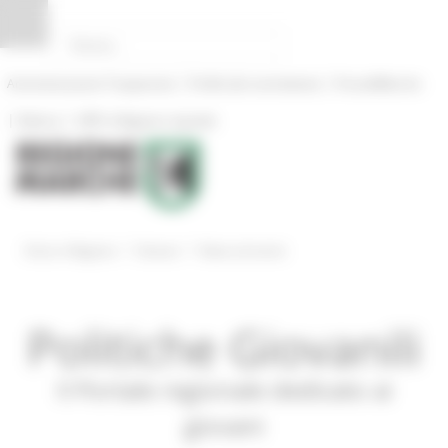
Pannello di gestione dei cookies
|
|
Amministrazione Trasparente
Profilo del committente
ProcediMarche
|
|
Rubrica
URP: la Regione risponde
/
/
Entra in Regione
Giovani
News ed eventi
Politiche Giovanili
Il Portale regionale dedicato ai
giovani