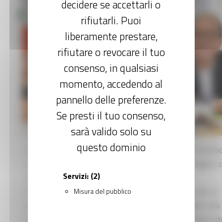
decidere se accettarli o
Report sullo stato di attuazione del PNRR nelle Marc
rifiutarli. Puoi
liberamente prestare,
Help desk
rifiutare o revocare il tuo
consenso, in qualsiasi
momento, accedendo al
pannello delle preferenze.
Se presti il tuo consenso,
sarà valido solo su
questo dominio
(MILANO) - Continuare a lavorare insieme. È quanto emers
conclusione della prima giornata del Festival delle Regioni, c
Servizi:
(2)
è svolta a Milano. Il pomeriggio dei lavori ha visto
l’insediamento di cinque tavoli tematici dedicati alle reti, al
Misura del pubblico
modello urbano e regionale (città e territori), al welfare, alla
sostenibilità ambientale e al Pnrr. Tavoli, è stato evidenziat