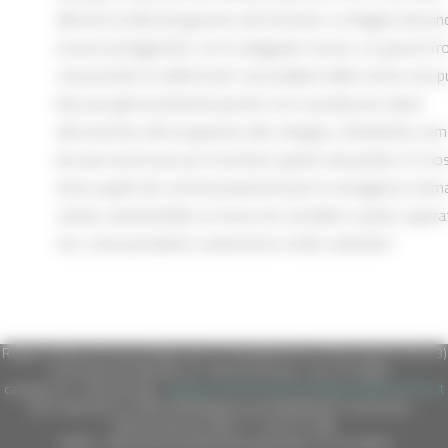
affronti la sfida del governo del territorio. Le Regioni devon
essere protagoniste, con le adeguate risorse, su questo fr
conoscendo le realtà locali. L’accavallarsi delle norme non 
bloccare gli investimenti perché così si producono danni
all’economia, all’occupazione allo sviluppo, richiedendo s
ben più enormi per poi ricostruire quanto devastato. E il no
tema, quello dei commissariamenti per le emergenze oram
cicliche, diventerebbe un tema che verrebbe in parte supera
che, come presidenti, eviteremmo molto volentieri”.
Regione Marche Giunta Regionale (CF 80008630420 P.IVA 00481070423)
via Gentile da Fabriano, 9 - 60125 Ancona - tel. 071.8061
casella p.e.c. istituzionale :
regione.marche.protocollogiunta@emarche.it
Sito realizzato su CMS DotNetNuke by DotNetNuke Corporation
Autorizzazione SIAE n° 1225/I/1298
DUNS - Data Universal Numbering System: 514216030