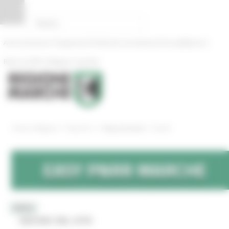
Pannello di gestione dei cookies
|
|
|
Amministrazione Trasparente
Profilo del committente
ProcediMarche
|
Rubrica
URP: la Regione risponde
/
/
/
News ed Eventi
Entra in Regione
Easy Pnrr
Eventi
EASY
PNRR
MARCHE
MENU
SEZIONI DEL SITO