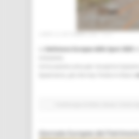
LUNEDÌ 22 SETTEMBRE 2025 10:01
La
Settimana Europea dello Sport 2025
to
inclusione.
Un’occasione unica per riscoprire il piacere 
Quest’anno, più che mai, l’invito è chiaro:
m
Fondi Europei
EU Direct
Giovani
Turismo Sp
Giornate Europee del Patrimoni