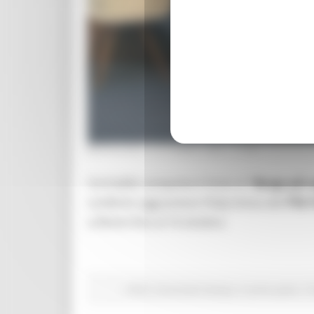
MERCOLEDÌ 8 OTTOBRE 2025 17:55
Corinaldo conquista il titolo di “
Borgo più 
conferito oggi presso l’Italy Arena del
TTG 
a Rimini fino al 10 ottobre.
ATIM
Comunicati stampa
In primo piano
Tu