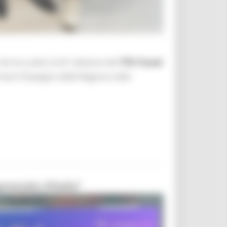
 che ha scelto la 62ª edizione del
TTG Travel
rmare l’impegno della Regione nella
ezzato d’Italia”