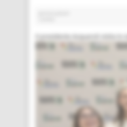
garanzia giovani
2 post(s)
Il presidente Acquaroli visita l