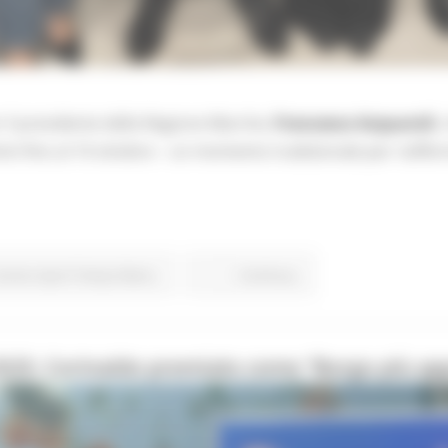
er il presidente della Regione Marche,
Francesco Acquaroli
,
imini fino al 10 ottobre – un momento tradizionale per riaffe
rismo Sport Tempo libero
Continua..
025: Corinaldo premiato come “Borgo più appr