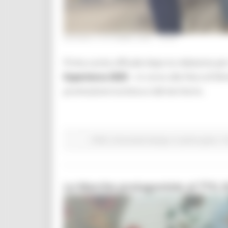
GIOVEDÌ 9 OTTOBRE 2025 16:36
Prima uscita ufficiale dopo la rielezione p
Experience 2025
– in corso alla Fiera di R
promozione turistica e del territorio.
ATIM
Comunicati stampa
In primo piano
Tu
Le Marche protagoniste al TTG 2