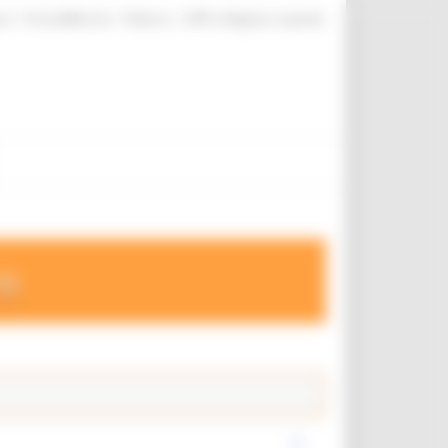
|
|
|
te
ProcediMarche
Rubrica
URP: la Regione risponde
ro