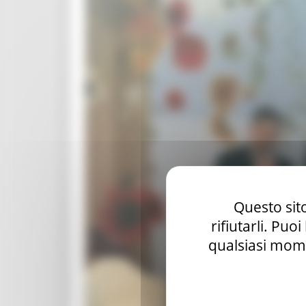
Questo sito
rifiutarli. Puo
qualsiasi mome