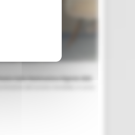
remio Italia Destinazione Digitale 2025
,
 promozione del turismo mondiale, in corso