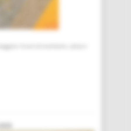
teggiare 10 anni di movimento, salute e
2025