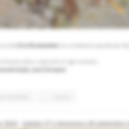
rna dal
23 al 30 settembre
con un’edizione speciale per fes
di essere attivi, a ogni età e in ogni contesto.
uoviti di più, scorri di meno!
ort Tempo libero
Continua..
o 2025 - Sabato 27 e domenica 28 settembre 