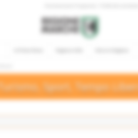
|
Amministrazione Trasparente
Profilo del committen
In Primo Piano
Regione Utile
Entra in Regione
 Eventi
Turismo, Sport, Tempo Libe