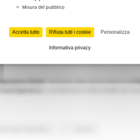
Misura del pubblico
Accetta tutto
Rifiuta tutti i cookie
Personalizza
Informativa privacy
apprezzato d’Italia
” nell’ambito della decima edizione del
P
Travel Experience
, la manifestazione italiana leader per la
rismo Sport Tempo libero
Continua..