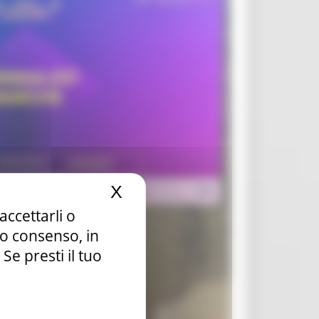
X
Nascondi il banner dei c
accettarli o
tuo consenso, in
e presti il tuo