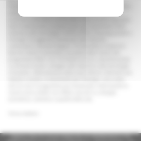
l’attenzione sulla spesa di queste importantissime risorse,
adattando con grande rapidità i programmi (come
avvenuto a dicembre scorso) alle nuove priorità segnalate
dalla Commissione europea quali: gli investimenti delle
imprese nelle tecnologie critiche (STEP), l’housing sociale e
l’energia” ha aggiunto l’assessore alle Politiche
comunitarie, Giacomo Bugaro. Tra dicembre e marzo le
Marche hanno riorientato una parte delle risorse del
programma FESR, circa 78 milioni di euro, concentrandole
su priorità mirate: sostegno alle imprese e alle tecnologie
innovative, rafforzamento delle aree interne, interventi per
l’abitare sociale e investimenti per l’energia. Una scelta
che ha reso il programma più focalizzato, indirizzando le
risorse verso ambiti con effetti concreti su sviluppo
economico, coesione e qualità della vita.
Torna indietro
Regione Marche Giunta Regionale (CF 80008630420 P.IVA