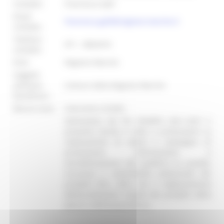
Contatto:
Francesca Galli
Email
francesca.galli@regione.marche.it
contatto:
Telefono
071 - 8063418
contatto:
Ente:
Regione Marche
Soggetti
ammessi
Comuni della Regione Marche
beneficiari:
Misure asse:
Intervento 222402
Nell’ambito del PN FEAMPA 2021-2027 il
presente bando è volto a promuovere la
realizzazione di eventi e campagne di
promozione, informazione e
sensibilizzazione del pubblico su qualità,
sicurezza e sostenibilità ambientale dei
prodotti ittici, oltre che il miglioramento
dell’accettazione sociale dei prodotti della
pesca e dell’acquacoltura.