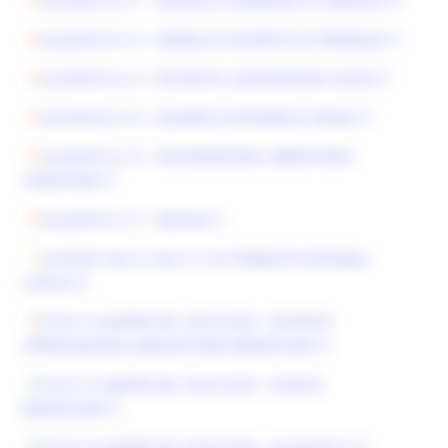
ALLEGATO A.11 - MODELLO DOMANDA DI VARIANTE
ALLEGATO A.12 - MODELLO RICHIESTA DI PROROGA
ALLEGATO A.13 - RICHIESTA LIQUIDAZIONE SALDO
ALLEGATO A.14 - QUADRO ECONOMICO FINALE
ALLEGATO A.15 - DICHIARAZIONE LIBERATORIA
FORNITORE
ALLEGATO A.17 - DELEGA
ALLEGATI DA A.2 AD A.17 IN FORMATO EDITABILE
(.DOCX)
D.D.D. N.26APIM DEL 28.02.2025 - DECRETO
APPROVAZIONE GRADUATORIA BENEFICIARI
D.D.D. N.26APIM DEL 28.02.2025 - ELENCO
BENEFICIARI
D.D.D. N.26APIM DEL 28.02.2025 - ALLEGATO A