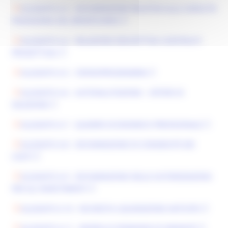
ALLEGATO A.3 - DICHIARAZIONE RELATIVA ALLA CAPACITÀ
FINANZIARIA DEL BENEFICIARIO
ALLEGATO A.4 - RELAZIONE DESCRITTIVA CONTENUTI
PROGETTUALI
ALLEGATO A.5 - CRONOPROGRAMMA
ALLEGATO A.6 - AUTOVALUTAZIONE - CRITERI DI
SELEZIONE
ALLEGATO A.7 - QUADRO ECONOMICO PREVISIONALE
ALLEGATO A.8 - DICHIARAZIONE DI CONGRUITÀ DEI
COSTI
ALLEGATO A.9 - DICHIARAZIONE DELLE AUTORIZZAZIONI
PER GLI INVESTIMENTI
ALLEGATO A.10 - RICHIESTA LIQUIDAZIONE ANTICIPO