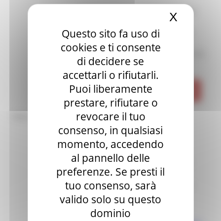
LA DOMANDA DI CONTRIBUTO DEVE
X
Nascond
ESSERE PRESENTATA
Questo sito fa uso di
ESCLUSIVAMENTE ATTRAVERSO
PIATTAFORMA WEB
cookies e ti consente
A PARTIRE DAL
01 OTTOBRE 2024
FINO AL
di decidere se
02 DICEMBRE 2024
accettarli o rifiutarli.
Puoi liberamente
DOMANDA DI CONTRIBUTO
prestare, rifiutare o
revocare il tuo
Note:
consenso, in qualsiasi
momento, accedendo
al pannello delle
ESCLUSIVAMENTE ATTRAVERSO
preferenze. Se presti il
PIATTAFORMA WEB
tuo consenso, sarà
E´ ORA POSSIBILE PRESENTARE LE
RICHIESTE PER:
valido solo su questo
dominio