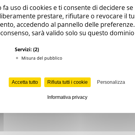
 fa uso di cookies e ti consente di decidere se 
i liberamente prestare, rifiutare o revocare il 
 contributi alle Associazioni e Federazioni iscritte all’albo regional
nto, accedendo al pannello delle preferenze. S
 finanziamenti
consenso, sarà valido solo su questo dominio
Servizi:
(2)
Misura del pubblico
ECONOMICO
che.it
Accetta tutto
Rifiuta tutti i cookie
Personalizza
Informativa privacy
ioni di emigrati iscritte all'Albo regionale delle Associazioni che o
i sensi dell'art. 12 della L.R. n. 39/97 e s.m.i.