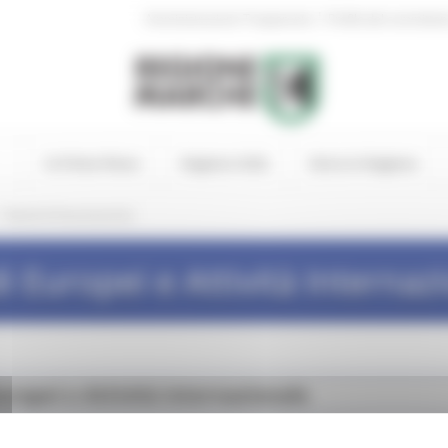
|
Amministrazione Trasparente
Profilo del committen
In Primo Piano
Regione Utile
Entra in Regione
/
Bandi di finanziamento
i Europei e Attività Internaz
uropei e Attività internazionale