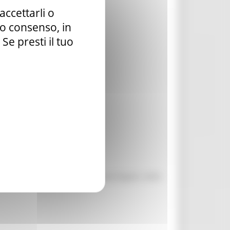
accettarli o
tuo consenso, in
e per le attività ordinarie”
e presti il tuo
perano a favore degli emigrati marchigiani, delle