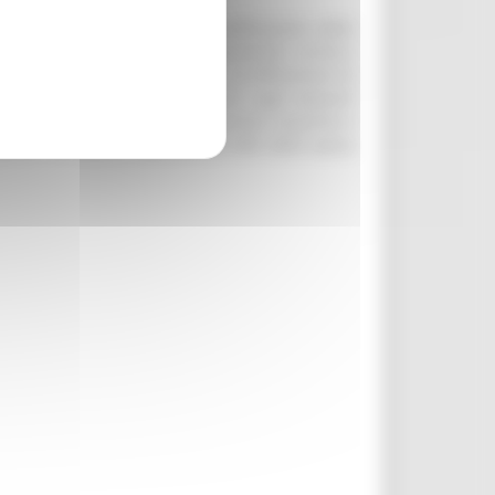
sposizione degli utenti; Riqualificazione delle
aria, il miglioramento e l’adeguamento sismico,
 il livello del servizio offerto ed efficientare le
icurezza e/o alle norme federali sugli impianti
 lo svolgimento dell’attività sportiva; Acquisto e
impiche, fino ad un massimo del 50% della spesa