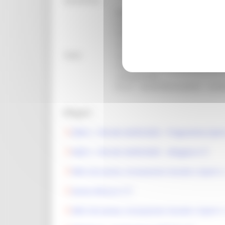
beneficiari:
DGR 764 / 2025 Ampliamento di i
strutture esistenti come il rec
l’efficientamento energetico, la m
strutture; Adeguamento di impia
Note:
sportivi e/o alle norme di access
installazione di attrezzature e
complessiva.
R.U.P. Nicolò Bruscantini - nic
Allegati:
DGR n. 764 del 26/05/2025 - Programma Spor
DGR n. 764 del 26/05/2025 - Allegato A
DDS Istruzione, Innovazione Sociale e Sport n
Avviso Misura 3
DDS Istruzione, Innovazione Sociale e Sport 