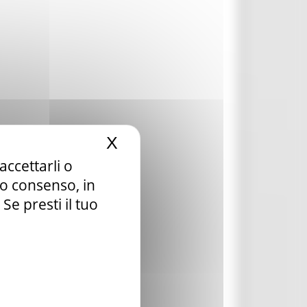
X
Nascondi il banner dei c
accettarli o
tuo consenso, in
e presti il tuo