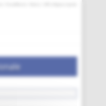
|
|
|
te
ProcediMarche
Rubrica
URP: la Regione risponde
ionale