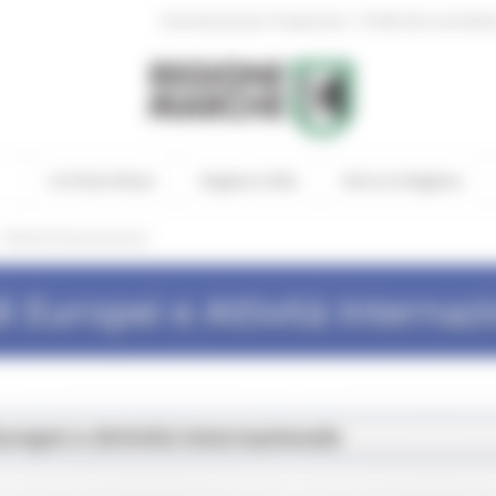
|
Amministrazione Trasparente
Profilo del committen
In Primo Piano
Regione Utile
Entra in Regione
/
Bandi di finanziamento
i Europei e Attività Internaz
uropei e Attività internazionale