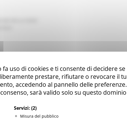
ATURE PER LO SPORT
tributi
ALI, LAVORO, ISTRUZIONE E FORMAZIONE
 fa uso di cookies e ti consente di decidere se 
ociale e sport
i liberamente prestare, rifiutare o revocare il 
nto, accedendo al pannello delle preferenze. S
arche.it
consenso, sarà valido solo su questo dominio
Servizi:
(2)
Misura del pubblico
, federazioni sportive, DSA, EPS, ASD, SSD.