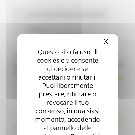
Fondi Europei
EU Direct
Europa ed Estero
Continua..
X
Nascond
Questo sito fa uso di
"VISIONE A LUNGO TERMINE PER LE AREE
cookies e ti consente
RURALI". CONSULTAZIONE PUBBLICA DELLA
di decidere se
COMMISSIONE EUROPEA
accettarli o rifiutarli.
Puoi liberamente
prestare, rifiutare o
revocare il tuo
consenso, in qualsiasi
momento, accedendo
al pannello delle
LUNEDÌ 2 NOVEMBRE 2020 08:00