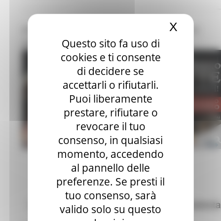
X
Nascond
22ª EDIZIONE FRITTO MISTO ALL'ITALIANA 24
Questo sito fa uso di
APRILE-3 MAGGIO 2026, ASCOLI PICENO
cookies e ti consente
di decidere se
accettarli o rifiutarli.
Puoi liberamente
prestare, rifiutare o
revocare il tuo
consenso, in qualsiasi
momento, accedendo
al pannello delle
preferenze. Se presti il
tuo consenso, sarà
valido solo su questo