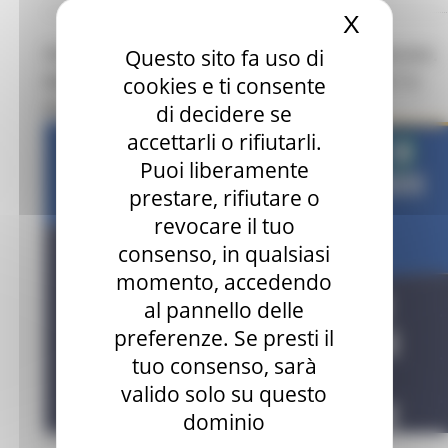
X
Nascond
FESTA DELL’EUROPA AD AMANDOLA 15 MAGGIO.
Questo sito fa uso di
INAUGURAZIONE ANTENNA EUROPE DIRECT E
cookies e ti consente
INCONTRO SUI GIOVANI E L’UE
di decidere se
accettarli o rifiutarli.
Puoi liberamente
prestare, rifiutare o
revocare il tuo
consenso, in qualsiasi
momento, accedendo
al pannello delle
preferenze. Se presti il
tuo consenso, sarà
valido solo su questo
dominio
VENERDÌ 8 MAGGIO 2026 11:38