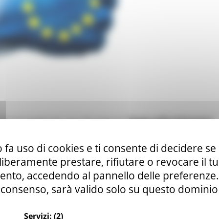
e, fai domanda per uno dei seguenti
Stage nelle Istituzioni
ionale
. Ecco i bandi 2022 attualmente attivi
 fa uso di cookies e ti consente di decidere se 
i liberamente prestare, rifiutare o revocare il 
nto, accedendo al pannello delle preferenze. S
.
consenso, sarà valido solo su questo dominio
Servizi:
(2)