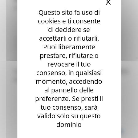
X
Nascond
internazionali e diplomatiche.
Questo sito fa uso di
cookies e ti consente
di decidere se
accettarli o rifiutarli.
EU Direct
Continua..
Puoi liberamente
prestare, rifiutare o
revocare il tuo
STAGE A STOCCOLMA ALL’AGENZIA EUROPEA
consenso, in qualsiasi
ECDC DAI 5 AI 9 MESI IN VARI SETTORI
momento, accedendo
al pannello delle
preferenze. Se presti il
tuo consenso, sarà
valido solo su questo
dominio