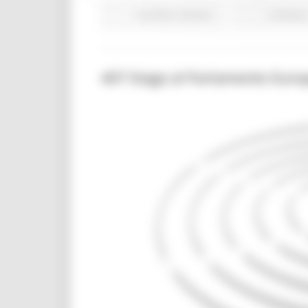
EU Direct
Giovani
Continua.
407 Stage al Parlamento Eur