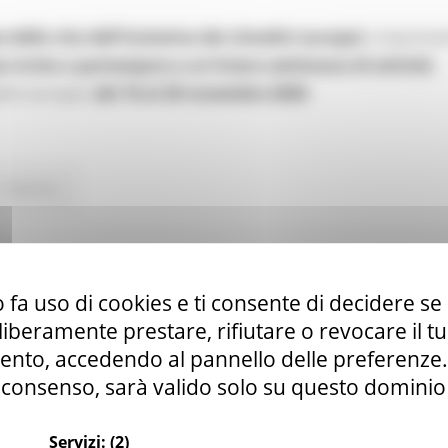
 della vita dell'iniziativa dei cittadini europei
e imprimer
invita a partecipare a un'intera settimana di attività
adini europei,
dal 16 al 20 novembre 2020
.
Continua..
ocini curriculari presso il Commissariato
 fa uso di cookies e ti consente di decidere se 
i liberamente prestare, rifiutare o revocare il 
nto, accedendo al pannello delle preferenze. S
consenso, sarà valido solo su questo dominio
Servizi:
(2)