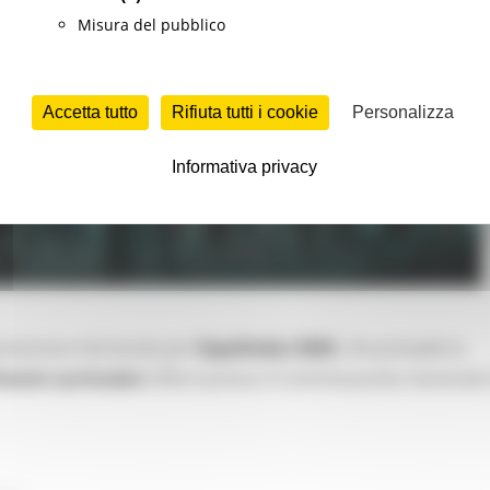
Misura del pubblico
Accetta tutto
Rifiuta tutti i cookie
Personalizza
Informativa privacy
presentare domanda per
ExpoDubai 2020
, che prevede la
rocini curriculari
offerti presso il Commissariato Generale 