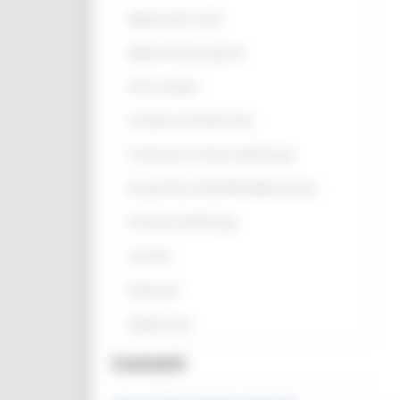
Opportunità scuole
Opportunità per giovani
Anno europeo
Assistenza UE all’Ucraina
Conferenza sul futuro dell'Europa
Europe Direct ON LINE #IoRestoaCasa
Primavera dell'Europa
Link Utili
Guide utili
Pubblicazioni
Contatti