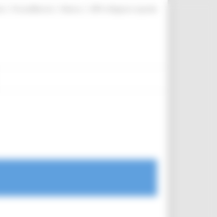
|
|
|
te
ProcediMarche
Rubrica
URP: la Regione risponde