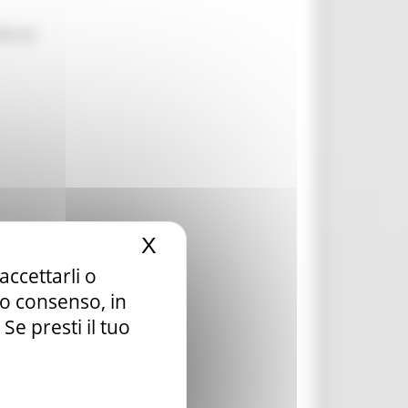
le un
X
Nascondi il banner dei c
accettarli o
tuo consenso, in
e presti il tuo