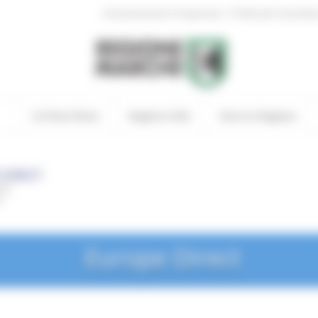
|
Amministrazione Trasparente
Profilo del committen
In Primo Piano
Regione Utile
Entra in Regione
Europe Direct