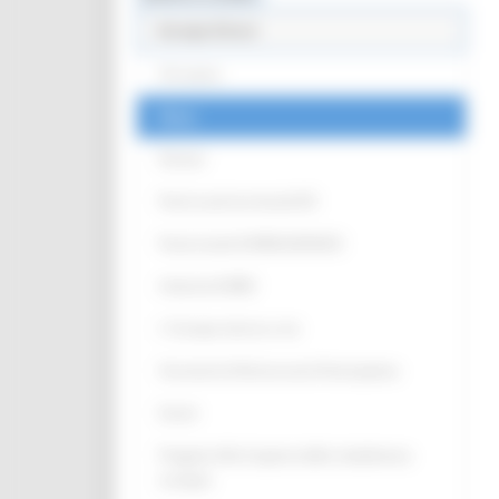
Europe Direct
Chi siamo
News
Partner
Punti Locali territoriali ED
Punto locale EUROGUIDANCE
Antenna EURES
L' Europa intorno a me
Strumenti di Democrazia Partecipativa
Eventi
Progetto Alla Scoperta della cittadinanza
europea