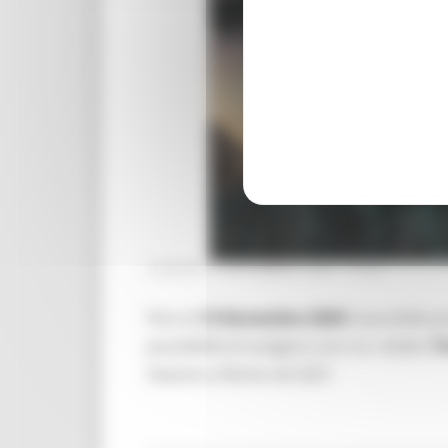
VENERDÌ 6 NOVEMBRE 2020 14:32
Fino al
13 Novembre 2020
è possibile 
possibilità di svolgere uno tra i dodici
Ti
Sezione a Roma nel 2021