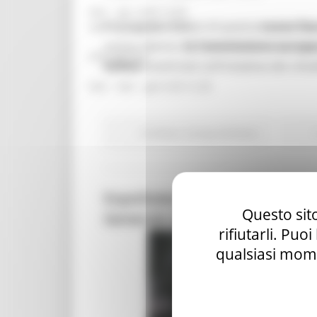
mar – gio 8.00-14.00
Per segnare l'inizio di questa
nuova fase
mar – gio 15.00-18.00
nuovo slancio,
la Commissione europea 
Chat on line:
online
incentrate sull'iniziativa dei citt
mar - mer - gio 9.30-12.30
EU Direct
Europa ed Estero
ExpoDubai 2020: Bando per Tir
Questo sito
Generale di Sezione a Roma
rifiutarli. Puo
qualsiasi mome