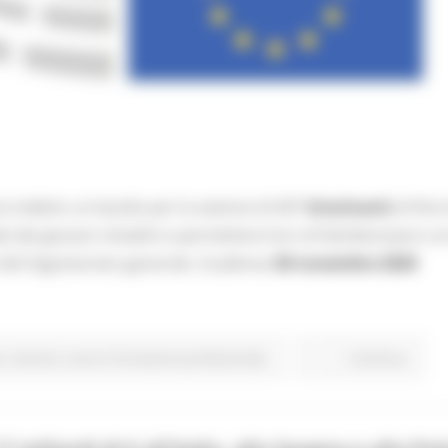
a indetto un bando per la sezione di 407
tirocinanti
al fine 
 dei giovani cittadini e permettere loro di familiarizzare con
izi del Segretariato generale. Scadenza
30 novembre 2020
o
Giovani
Lavoro Formazione professionale
Continua..