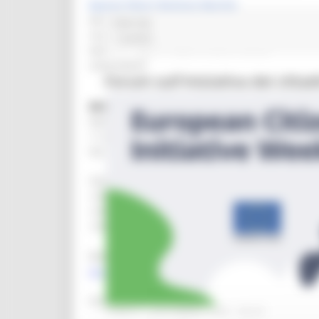
Europe Direct Regione Marche
Direzione programmazione integrata
POR FSE
risorse comunitarie e nazionali
1 post(s)
Settore Programmazione delle risorse
comunitarie
Forum sull'Iniziativa dei citt
REGIONE MARCHE
Palazzo Leopardi
1° piano
Via Tiziano 44 – 60125 Ancona
Telefono:
+390718063858
+390736 352891
+390735757414
Mail help desk, info e assistenza
europedirect@regione.marche.it
Orario di apertura:
LUNEDÌ 9 NOVEMBRE 2020 08:00