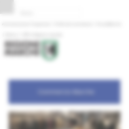
Pannello di gestione dei cookies
|
|
Amministrazione Trasparente
Profilo del committente
ProcediMarche
|
|
Rubrica
URP: la Regione risponde
Commercio Marche