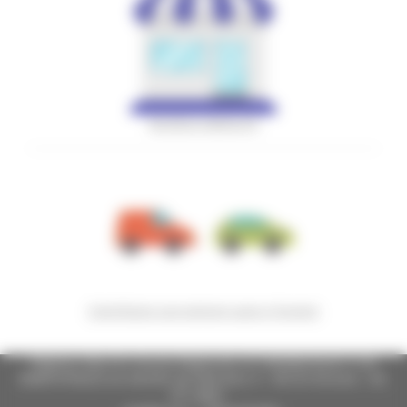
RICERCA MERCATI
Contributo una tantum auto e furgoni
Regione Marche Giunta Regionale (CF 80008630420 P.IVA
00481070423) via Gentile da Fabriano, 9 - 60125 Ancona - tel.
071.8061