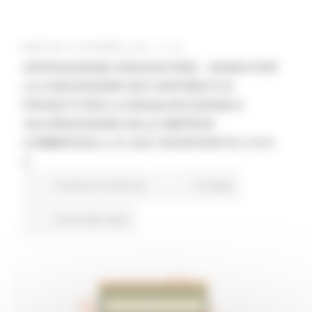
MARTEDÌ 9 DICEMBRE 2025 11:33
APPROVAZIONE GRADUATORIE – BANDO PER
LA CONCESSIONE DEI CONTRIBUTI AI
PROGETTI PER LA RIQUALIFICAZIONE E
VALORIZZAZIONE DELLE IMPRESE
COMMERCIALI L.R. 22/21 INTERVENTI N. 2 E N.
3
Commercio Marche
10 views
Torna alle news