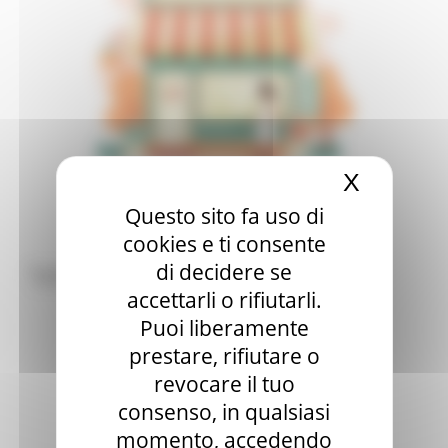
X
Nascond
Questo sito fa uso di
cookies e ti consente
di decidere se
Tutte le news
accettarli o rifiutarli.
Puoi liberamente
prestare, rifiutare o
revocare il tuo
consenso, in qualsiasi
momento, accedendo