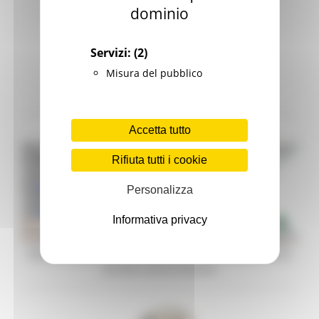
dominio
Servizi:
(2)
Misura del pubblico
Legge Menù
Accetta tutto
Rifiuta tutti i cookie
Personalizza
Informativa privacy
Misure Covid – Capitalizzazione e patrimonializzazione
piccole e micro imprese