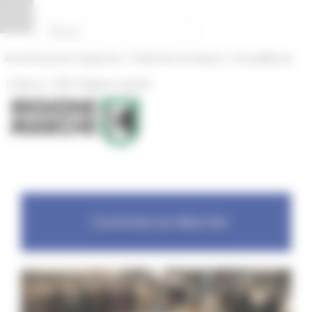
Pannello di gestione dei cookies
|
|
Amministrazione Trasparente
Profilo del committente
ProcediMarche
|
|
Rubrica
URP: la Regione risponde
Commercio Marche