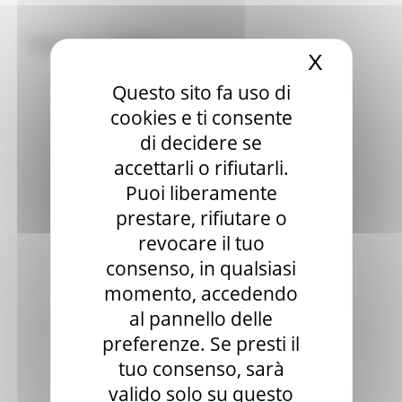
Tutte le news
X
Nascond
Questo sito fa uso di
cookies e ti consente
di decidere se
accettarli o rifiutarli.
Puoi liberamente
prestare, rifiutare o
revocare il tuo
consenso, in qualsiasi
momento, accedendo
Bandi attivi
al pannello delle
preferenze. Se presti il
tuo consenso, sarà
valido solo su questo