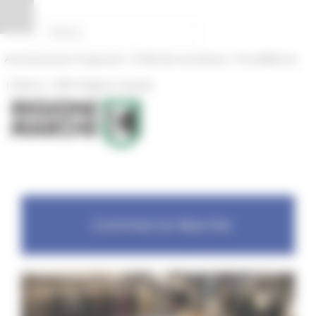
Pannello di gestione dei cookies
|
|
Amministrazione Trasparente
Profilo del committente
ProcediMarche
|
|
Rubrica
URP: la Regione risponde
Commercio Marche