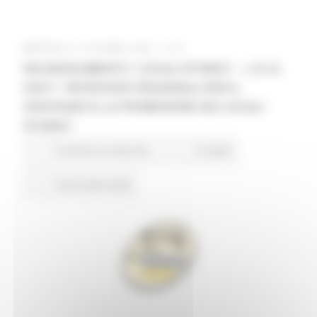
MARTEDÌ 21 OTTOBRE 2025 12:21
RICONOSCIMENTO “LOCALI STORICI” – L.R. N.
5/2011 “INTERVENTI REGIONALI PER IL
SOSTEGNO E LA PROMOZIONE DEI LOCALI
STORICI”
Commercio Marche
5 views
Torna alle news