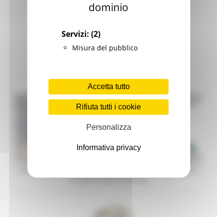
dominio
Servizi:
(2)
Misura del pubblico
Legge Menù
Accetta tutto
Rifiuta tutti i cookie
Personalizza
Informativa privacy
Misure Covid – Capitalizzazione e patrimonializzazione
piccole e micro imprese