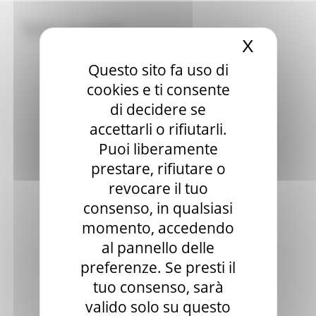
Tutte le news
X
Nascond
Questo sito fa uso di
cookies e ti consente
di decidere se
accettarli o rifiutarli.
Puoi liberamente
prestare, rifiutare o
revocare il tuo
consenso, in qualsiasi
momento, accedendo
Bandi attivi
al pannello delle
preferenze. Se presti il
tuo consenso, sarà
valido solo su questo