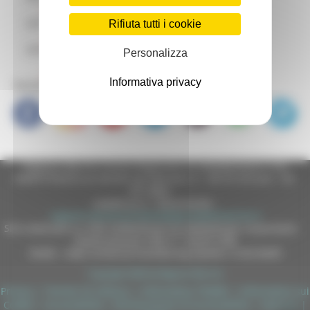
BANDO MODA
CPI Tolentino
Rifiuta tutti i cookie
BANDO AGROALIMENTARE
CPI Urbino
Personalizza
BANDO INFORMATICA
Informativa privacy
Social Media
Regione Marche Giunta Regionale (CF 80008630420 P.IVA
00481070423) via Gentile da Fabriano, 9 - 60125 Ancona - tel.
071.8061
casella p.e.c. istituzionale :
regione.marche.protocollogiunta@emarche.it
Sito realizzato su CMS DotNetNuke by DotNetNuke Corporation
Autorizzazione SIAE n° 1225/I/1298
DUNS - Data Universal Numbering System: 514216030
Copyright 2026 by Regione Marche
Privacy
|
Termini Di Utilizzo
|
Informativa TEAMS
|
Informativa sui
Cookie
|
Accessibilità
|
Dichiarazione di Accessibilità
|
Sitemap
|