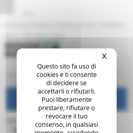
Vai al contenuto
Vai al piede
Vai al menu informativo
Vai al menu servizi
Vai alla sezione Amministrazione Trasparente
Pannello di gestione dei cookies
|
|
Amministrazione Trasparente
Profilo del committente
ProcediMarche
|
|
Rubrica
URP: la Regione risponde
X
Nascond
Questo sito fa uso di
cookies e ti consente
/
/
/
Entra in Regione
Centri Impiego
Dove trovarci
Archivio
di decidere se
accettarli o rifiutarli.
Centri per l'impiego
Puoi liberamente
prestare, rifiutare o
revocare il tuo
MENU & Contatti
consenso, in qualsiasi
Blog
Dove trovarci
momento, accedendo