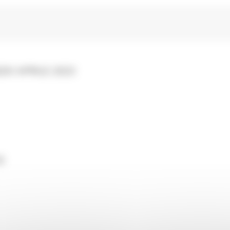
A! APRILE 2023
3