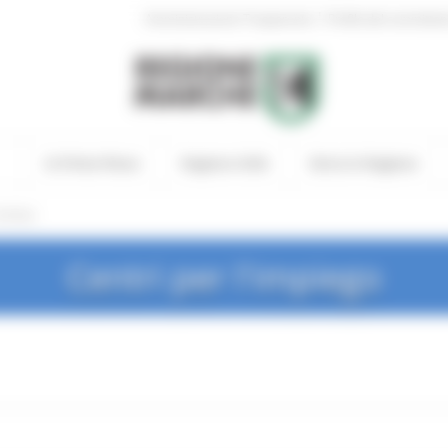
|
Amministrazione Trasparente
Profilo del committen
In Primo Piano
Regione Utile
Entra in Regione
rchivio
Centri per l'impiego