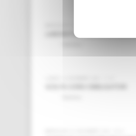
MERCOLEDÌ 28 DICEMBRE 2022 12:09
LABORATORI ANCHE IN PRESEN
Tolentino
LUNEDÌ 12 DICEMBRE 2022 11:47
SCELTA CORSI OBBLIGATORI
Tolentino
MERCOLEDÌ 30 NOVEMBRE 2022 02:21