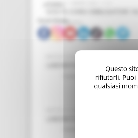
VENERDÌ 17 MARZO 2023 11:31
CPI Urbino
SCELTA CORSI OBBLIGATORI 10
Social Media
Tolentino
MARTEDÌ 28 FEBBRAIO 2023 01:23
LABORATORI ANCHE IN PRESEN
Questo sito
rifiutarli. Puo
Tolentino
qualsiasi mome
MARTEDÌ 24 GENNAIO 2023 02:08
LABORATORI ANCHE IN PRESENZ
Tolentino