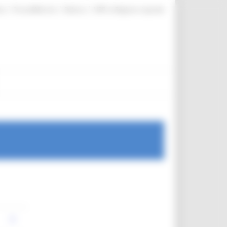
|
|
|
te
ProcediMarche
Rubrica
URP: la Regione risponde