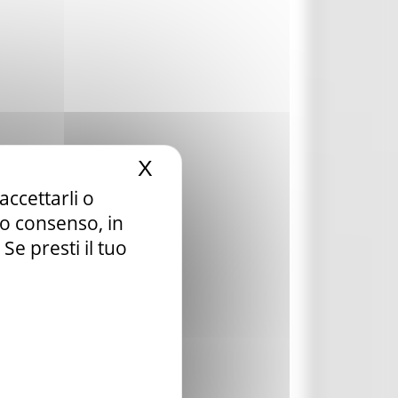
X
Nascondi il banner dei c
accettarli o
tuo consenso, in
e presti il tuo