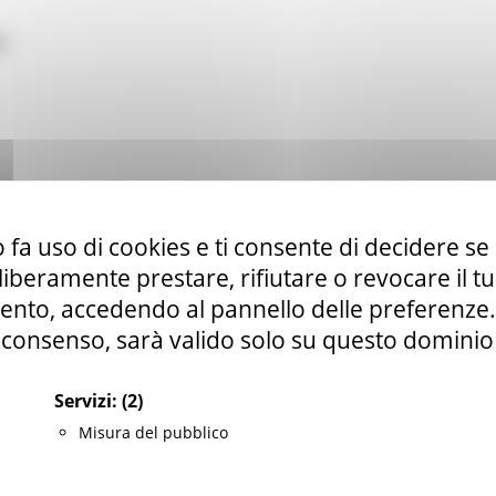
2
ZA! MARZO 2023
 fa uso di cookies e ti consente di decidere se 
i liberamente prestare, rifiutare o revocare il 
nto, accedendo al pannello delle preferenze. S
consenso, sarà valido solo su questo dominio
Servizi:
(2)
A! FEBBRAIO 2023
Misura del pubblico