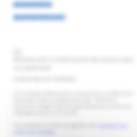
Tirocini e borse lavoro
Richiesta scheda professionale
Contatta il tuo Centro per l'impiego
Comunicazioni dai CPI
×
Richiesta per la certificazione del proprio stato
occupazionale
Come fare la richiesta
Se la scheda professionale è richiesta per la certificazione
del proprio stato occupazionale (D.lgs. 150/2015) è
necessario rivolgersi (previo appuntamento) al centro per
l’impiego presso cui si è iscritti.
Può contattare il Centro al seguente link:
Contatta il tuo
centro per l'impiego