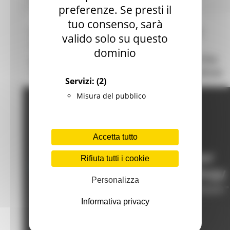
2 post(s)
preferenze. Se presti il
tuo consenso, sarà
CES – CONSUMER ELECTRONICS
valido solo su questo
SHOW 2023 (Las Vegas, 5 – 8
dominio
gennaio 2023). La Regione Marche
ricerca 10 startup o PMI innovative
Servizi:
(2)
Misura del pubblico
Accetta tutto
Rifiuta tutti i cookie
Personalizza
Informativa privacy