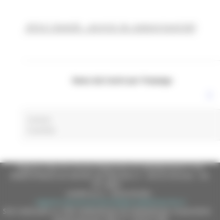
Altri bandi, avvisi & opportunità
News dai Centri per l'impiego
Carloni
0 post(s)
Regione Marche Giunta Regionale (CF 80008630420 P.IVA
00481070423) via Gentile da Fabriano, 9 - 60125 Ancona - tel.
071.8061
casella p.e.c. istituzionale :
regione.marche.protocollogiunta@emarche.it
Sito realizzato su CMS DotNetNuke by DotNetNuke Corporation
Autorizzazione SIAE n° 1225/I/1298