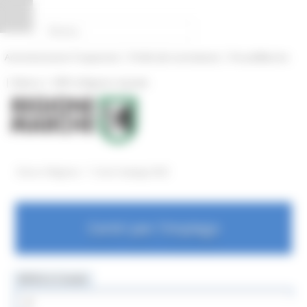
Pannello di gestione dei cookies
|
|
Amministrazione Trasparente
Profilo del committente
ProcediMarche
|
|
Rubrica
URP: la Regione risponde
/
Entra in Regione
Centri Impiego OLD
Centri per l'impiego
MENU & Contatti
Centri Impiego