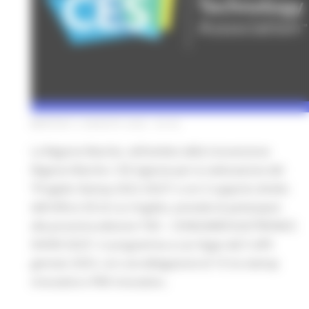
MARTEDÌ 2 AGOSTO 2022 02:52
La Regione Marche, nell’ambito della Convenzione
Regione Marche / ICE-Agenzia per la realizzazione del
“Progetto Startup 2022-2023” e con il supporto diretto
dell’ufficio ICE di Los Angeles, prevede di partecipare
alla prossima edizione “CES – CONSUMER ELECTRONICS
SHOW 2023”, in programma a Las Vegas dal 5 all’8
gennaio 2023, con una delegazione di 10 tra startup
innovative e PMI innovative..