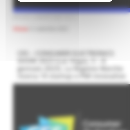
MARTEDÌ 2 AGOSTO 2022 04:11
Chiuso
il 2 settembre 2022
CES – CONSUMER ELECTRONICS
SHOW 2023 (Las Vegas, 5 – 8
gennaio 2023). La Regione Marche
ricerca 10 startup o PMI innovative