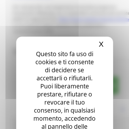
Per tutti gli altri casi (esperienze lavorative pregresse,
formazione effettuata, ecc.) è possibile scaricarla dal portat
JANET al seguente link:
https://janet.regione.marche.it/Hom
a cui si può accedere tramite il PIN COHESION o
l’autenticazione SPID
X
Nascond
Chiudi
Questo sito fa uso di
cookies e ti consente
di decidere se
accettarli o rifiutarli.
Puoi liberamente
Comunicazioni dal Coordinamento regionale
prestare, rifiutare o
revocare il tuo
consenso, in qualsiasi
momento, accedendo
Carloni
al pannello delle