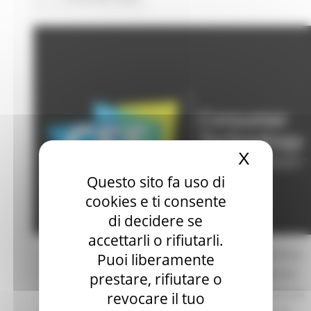
X
Nascond
Questo sito fa uso di
cookies e ti consente
di decidere se
accettarli o rifiutarli.
La Regione Marche, nell’ambito della Convenzione
Puoi liberamente
Regione Marche / ICE-Agenzia per la realizzazione
prestare, rifiutare o
del “Progetto Startup 2022-2023” e con il supporto
revocare il tuo