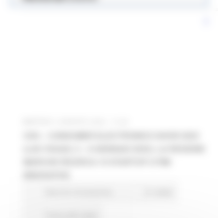
MARTEDÌ 2 AGOSTO 2022 14:52
CES – CONSUMER ELECTRONICS SHOW 2023
(LAS VEGAS, 5 – 8 GENNAIO 2023). LA REGIONE
MARCHE RICERCA 10 STARTUP O PMI
INNOVATIVE
Marche Innovazione
21 views
Torna alle news