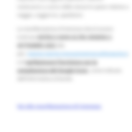
resteranno a carico delle stesse le spese relative a
viaggio, soggiorno, spedizioni.
La manifestazione d'interesse dovrà essere
inoltrata
ENTRO E NON OLTRE VENERDI 2
SETTEMBRE 2022
alla
pec:
,
regione.marche.innovazionericerca@emarche.it
e di
perfezionare l’iscrizione con la
compilazione del Google Form
, come indicato
dell’informativa al bando.
Vai alla manifestazione di interesse